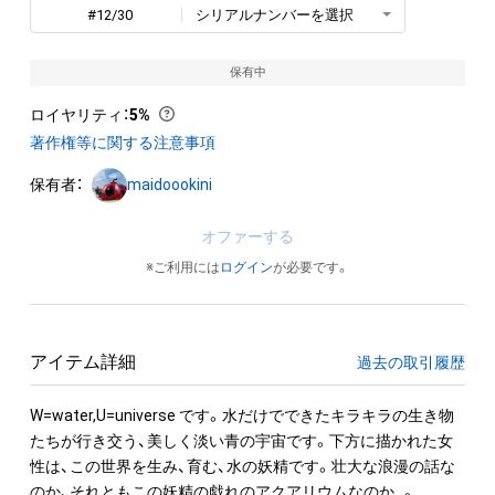
#12/30
シリアルナンバーを選択
保有中
ロイヤリティ
：
5%
著作権等に関する注意事項
保有者：
maidoookini
オファーする
※ご利用には
ログイン
が必要です。
アイテム詳細
過去の取引履歴
W=water,U=universe です。水だけでできたキラキラの生き物
たちが行き交う、美しく淡い青の宇宙です。下方に描かれた女
性は、この世界を生み、育む、水の妖精です。壮大な浪漫の話な
のか、それともこの妖精の戯れのアクアリウムなのか…。
