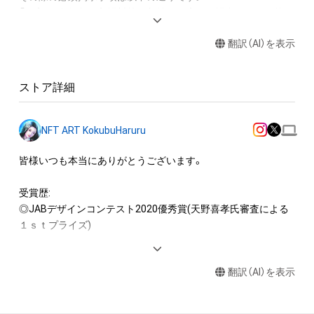
「作家 國分春瑠」※入場料等の収益が発生する場合も展示可能で
す。

翻訳（AI）を表示
・作品または作品の一部のパーツを販売促進用ポスター、POPな
どの素材に活用できます。（ポスター等そのものを販売しない
こととします。）

ストア詳細
本アイテムに関する注意事項 

・本アイテムを複製することはできません。

・本アイテムの知的財産権（著作権、特許権、実用新案権、商標
NFT ART KokubuHaruru
権、意匠権その他の知的財産権）は、本アイテムの作成者によっ
て保護されています。そのため、本アイテムを保有していたと
皆様いつも本当にありがとうございます。

しても、本アイテムの知的財産権を有することを意味しませ
ん。

受賞歴:

・本アイテムの作成者からの事前の同意なしに、上記の「本アイ
◎JABデザインコンテスト2020優秀賞(天野喜孝氏審査による
テムの保有者が有する権利」の範囲を超えた行為、知的財産権を
１ｓｔプライズ)

侵害するおそれのある行為 (改変、公開、配布を含みますが、こ
れらに限定されません)を行うことはできません。 

商用起用実績:

・本アイテムの購入、売却および利用に関して、購入者、売却者、
翻訳（AI）を表示
◎『太宰府浪漫』キャラデザイン・原画(声の出演 山寺宏一様)

保有者、その他第三者が損害を被った場合、その損害がいかなる
◎立体迷路看板イラスト他 ゲーム用キャラデザイン・イラスト

原因で発生したものであっても、本アイテムの作成者または第
◎歩きスマホ注意喚起ポスター用イラスト
