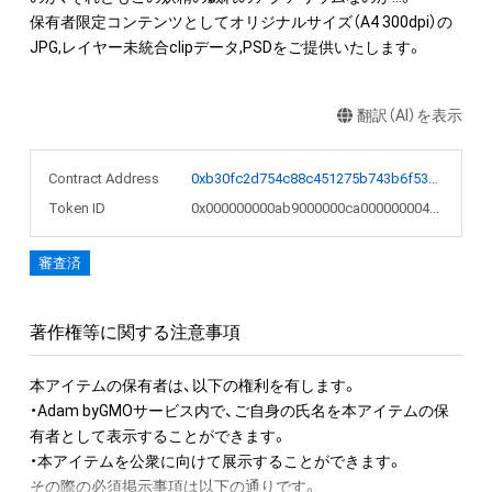
保有者限定コンテンツとしてオリジナルサイズ（A4 300dpi）の
JPG,レイヤー未統合clipデータ,PSDをご提供いたします。
翻訳（AI）を表示
Contract Address
0xb30fc2d754c88c451275b743b6f530f19f643683
Token ID
0x000000000ab9000000ca0000000046ca
審査済
著作権等に関する注意事項
本アイテムの保有者は、以下の権利を有します。　 

・Adam byGMOサービス内で、ご自身の氏名を本アイテムの保
有者として表示することができます。 

・本アイテムを公衆に向けて展示することができます。

その際の必須掲示事項は以下の通りです。
