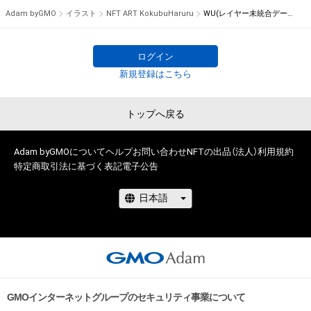
三者のライセンス保有者は何らの法的責任も負わないものとし
◎書籍表紙           

Adam byGMO
イラスト
NFT ART KokubuHaruru
WU(レイヤー未統合データ付き)
ます。
等

アートフェス:

ログイン
◎2022  「Non Fungible Chronicle

新規登録はこちら
         ノン ファンジブル クロニクル」

             (NFTアート『び〜どろ』展示)

トップへ戻る
画集:

◎2021   「國分 春瑠  画集

Adam byGMOについて
ヘルプ
お問い合わせ
NFTの出品（法人）
利用規約
特定商取引法に基づく表記
電子公告
   〜汝が愛でるもの 汝を愛でるもの〜」

ステートメント:

主に1人にフォーカスした人物画を描く。

モチーフは武将や和服の女性、日本の神々など、日本のものが多
いが、そこに現代の要素を絡め時代考証に拘らない表現を取り
入れている。

描くスタイルの方向性は色のグラデーションを多く施したリア
ル寄りのものと、現代浮世絵ポップに似た線とベタ塗りに少し
GMOインターネットグループのセキュリティ事業について