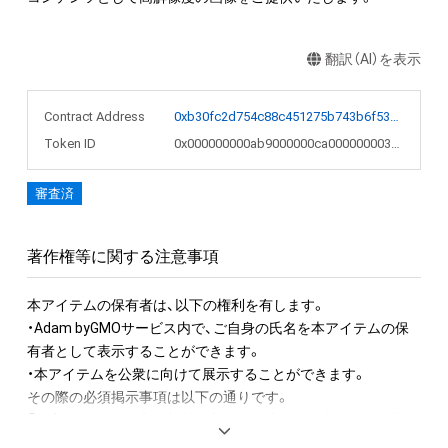
翻訳（AI）を表示
Contract Address
0xb30fc2d754c88c451275b743b6f530f19f643683
Token ID
0x000000000ab9000000ca0000000031a3
審査済
著作権等に関する注意事項
本アイテムの保有者は、以下の権利を有します。　 

・Adam byGMOサービス内で、ご自身の氏名を本アイテムの保
有者として表示することができます。 

・本アイテムを公衆に向けて展示することができます。

その際の必須掲示事項は以下の通りです。

「作家 國分春瑠」※入場料等の収益が発生する場合も展示可能で
す。
