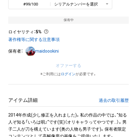
#99/100
シリアルナンバーを選択
保有中
ロイヤリティ
：
5%
著作権等に関する注意事項
保有者：
maidoookini
オファーする
※ご利用には
ログイン
が必要です。
アイテム詳細
過去の取引履歴
2014年作成(少し修正を入れました)。私の作品の中では、"知る
人ぞ知る「いろは唄』“です(笑)（オリキャラってやつです…）。男
子二人が刀を構えています(奥の人物も男子です)。保有者限定
コンテンツとして高解像度の画像をご提供いたします。