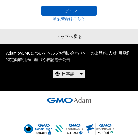
アートフェス:

ログイン
◎2022  「Non Fungible Chronicle

新規登録はこちら
         ノン ファンジブル クロニクル」

             (NFTアート『び〜どろ』展示)

トップへ戻る
画集:

◎2021   「國分 春瑠  画集

Adam byGMOについて
ヘルプ
お問い合わせ
NFTの出品（法人）
利用規約
特定商取引法に基づく表記
電子公告
   〜汝が愛でるもの 汝を愛でるもの〜」

ステートメント:

主に1人にフォーカスした人物画を描く。

モチーフは武将や和服の女性、日本の神々など、日本のものが多
いが、そこに現代の要素を絡め時代考証に拘らない表現を取り
入れている。

描くスタイルの方向性は色のグラデーションを多く施したリア
ル寄りのものと、現代浮世絵ポップに似た線とベタ塗りに少し
のグラデーションを加えた2通りのものがある。前者は新古典
主義の質感に現代の感性を織り込んだ作風として『令和新古典