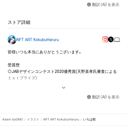
翻訳（AI）を表示
・作品または作品の一部のパーツを販売促進用ポスター、POPな
どの素材に活用できます。（ポスター等そのものを販売しない
こととします。）

ストア詳細
本アイテムに関する注意事項 

・本アイテムを複製することはできません。

・本アイテムの知的財産権（著作権、特許権、実用新案権、商標
NFT ART KokubuHaruru
権、意匠権その他の知的財産権）は、本アイテムの作成者によっ
て保護されています。そのため、本アイテムを保有していたと
皆様いつも本当にありがとうございます。

しても、本アイテムの知的財産権を有することを意味しませ
ん。

受賞歴:

 ・本アイテムの作成者からの事前の同意なしに、上記の「本アイ
◎JABデザインコンテスト2020優秀賞(天野喜孝氏審査による
テムの保有者が有する権利」の範囲を超えた行為、知的財産権を
１ｓｔプライズ)

侵害するおそれのある行為 (改変、公開、配布を含みますが、こ
れらに限定されません)を行うことはできません。 

商用起用実績:

・本アイテムの購入、売却および利用に関して、購入者、売却者、
翻訳（AI）を表示
◎『太宰府浪漫』キャラデザイン・原画(声の出演 山寺宏一様)

保有者、その他第三者が損害を被った場合、その損害がいかなる
◎立体迷路看板イラスト他 ゲーム用キャラデザイン・イラスト

原因で発生したものであっても、本アイテムの作成者または第
◎歩きスマホ注意喚起ポスター用イラスト

三者のライセンス保有者は何らの法的責任も負わないものとし
◎書籍表紙           

Adam byGMO
イラスト
NFT ART KokubuHaruru
いろは唄
ます。
等
