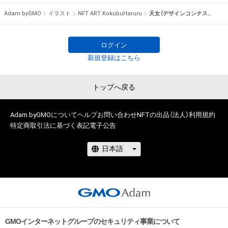
・本アイテムの購入、売却および利用に関して、購入者、売却者、
◎書籍表紙           

Adam byGMO
イラスト
NFT ART KokubuHaruru
天女（デザインコンテスト受賞作品）
保有者、その他第三者が損害を被った場合、その損害がいかなる
等

原因で発生したものであっても、本アイテムの作成者または第
三者のライセンス保有者は何らの法的責任も負わないものとし
アートフェス:

ログイン
ます。
◎2022  「Non Fungible Chronicle

新規登録はこちら
         ノン ファンジブル クロニクル」

             (NFTアート『び〜どろ』展示)

トップへ戻る
画集:

◎2021   「國分 春瑠  画集

Adam byGMOについて
ヘルプ
お問い合わせ
NFTの出品（法人）
利用規約
特定商取引法に基づく表記
電子公告
   〜汝が愛でるもの 汝を愛でるもの〜」

ステートメント:

主に1人にフォーカスした人物画を描く。

モチーフは武将や和服の女性、日本の神々など、日本のものが多
いが、そこに現代の要素を絡め時代考証に拘らない表現を取り
入れている。

描くスタイルの方向性は色のグラデーションを多く施したリア
ル寄りのものと、現代浮世絵ポップに似た線とベタ塗りに少し
GMOインターネットグループのセキュリティ事業について