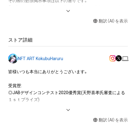
その際の必須掲示事項は以下の通りです。

「作家 國分春瑠」※入場料等の収益が発生する場合も展示可能で
す。

翻訳（AI）を表示
・作品または作品の一部のパーツのみを書き出して販売促進用
ポスター、POPなどの素材に活用できます。（ポスター等そのも
のを販売しないこととします）

ストア詳細
本アイテムに関する注意事項 

・本アイテムを複製することはできません。

・本アイテムの商用利用での印刷やその他の方法で物理的な媒
NFT ART KokubuHaruru
体への出力を一切禁じます。（個人利用の範囲は許可されてい
ます）

皆様いつも本当にありがとうございます。

・本アイテムの知的財産権（著作権、特許権、実用新案権、商標
権、意匠権その他の知的財産権）は、本アイテムの作成者によっ
受賞歴:

て保護されています。そのため、本アイテムを保有していたと
◎JABデザインコンテスト2020優秀賞(天野喜孝氏審査による
しても、本アイテムの知的財産権を有することを意味しませ
１ｓｔプライズ)

ん。

 ・本アイテムの作成者からの事前の同意なしに、上記の「本アイ
商用起用実績:

テムの保有者が有する権利」の範囲を超えた行為、知的財産権を
翻訳（AI）を表示
◎『太宰府浪漫』キャラデザイン・原画(声の出演 山寺宏一様)

侵害するおそれのある行為 (改変、公開、配布を含みますが、こ
◎立体迷路看板イラスト他 ゲーム用キャラデザイン・イラスト

れらに限定されません)を行うことはできません。 

◎歩きスマホ注意喚起ポスター用イラスト
