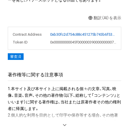
ーを発し、パワースポットとなる作品でもあります。
翻訳（AI）を表示
Contract Address
0xb30fc2d754c88c451275b743b6f530f19f643683
Token ID
0x00000000045f00000039000000000754
審査済
著作権等に関する注意事項
1.本サイト及び本サイト上に掲載される個々の文章、写真、映
像、音楽、音声、その他の著作物（以下、総称して「コンテンツ」と
いいます）に関する著作権は、当社または原著作者その他の権利
者に帰属します。

2.個人的な利用を目的として印字や保存等する場合、その他著
作権法により認められる場合を除き、コンテンツを当社、原著作
者またはその他の権利者の許諾を得ることなく、複製、公衆送