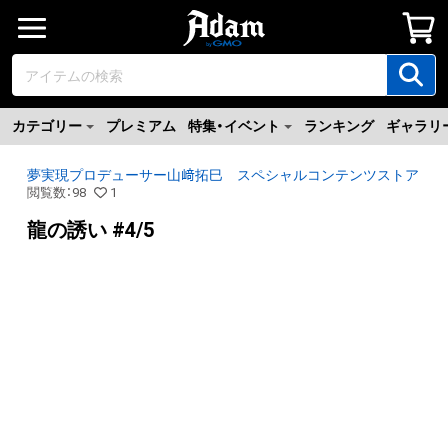
カテゴリー
プレミアム
特集・イベント
ランキング
ギャラリ
夢実現プロデューサー山﨑拓巳 スペシャルコンテンツストア
閲覧数
：
98
1
龍の誘い #4/5