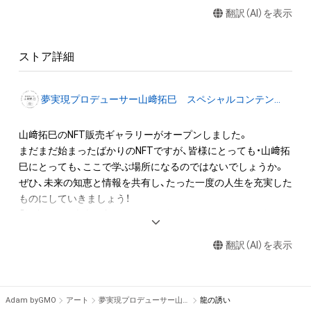
翻訳（AI）を表示
信、改変、切除、お客様のウェブサイトへの転載等する行為は著
作権法により禁止されていますので、事前に当社にご連絡の上、
許諾を得ていただくようお願いいたします。なお、肖像、第三者
ストア詳細
の著作物・商標等が含まれている場合、当社が不適切と判断する
場合等、ご利用をお断りする場合もあります。

3.当社の許諾を得てコンテンツを利用する場合、当社指定の著
夢実現プロデューサー山﨑拓巳 スペシャルコンテンツストア
作権表示を行ってください。当社の事前の了承なく、著作権表
示を変更、削除することはできません。
山﨑拓巳のNFT販売ギャラリーがオープンしました。

まだまだ始まったばかりのNFTですが、皆様にとっても・山﨑拓
巳にとっても、ここで学ぶ場所になるのではないでしょうか。
ぜひ、未来の知恵と情報を共有し、たった一度の人生を充実した
ものにしていきましょう！

「努力すると未来は良くなるよ」と教えられてきました。今が原
因で未来が結果だということだったのですが、それは本当なの
翻訳（AI）を表示
でしょうか？！未来を決める。未来を決めることが原因で、現在
の認識が変わり、選択が変わり、コラージュされた現実が変わ
る。要は未来が原因、現実が結果です。常に未来の決定を再編集
し、現実がワクワクする状態を楽しんでいきましょう。
Adam byGMO
アート
夢実現プロデューサー山﨑拓巳 スペシャルコンテンツストア
龍の誘い