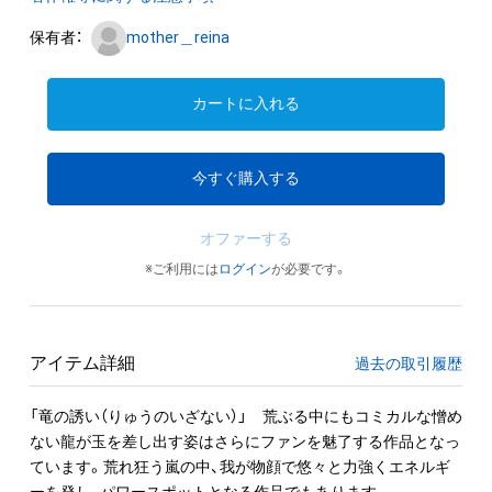
保有者：
mother＿reina
カートに入れる
今すぐ購入する
オファーする
※ご利用には
ログイン
が必要です。
アイテム詳細
過去の取引履歴
「竜の誘い（りゅうのいざない）」　荒ぶる中にもコミカルな憎め
ない龍が玉を差し出す姿はさらにファンを魅了する作品となっ
ています。荒れ狂う嵐の中、我が物顔で悠々と力強くエネルギ