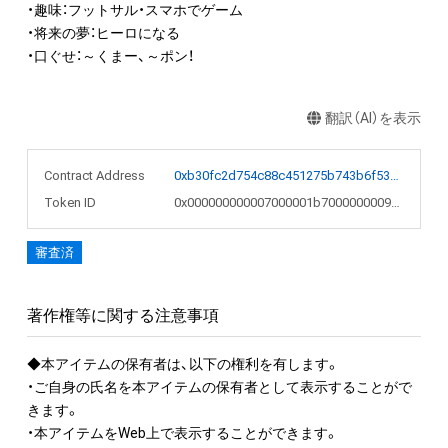
・趣味：フットサル・スマホでゲーム

・将来の夢：ヒーロになる

・口ぐせ：～くまー、～ポン！
翻訳（AI）を表示
Contract Address
0xb30fc2d754c88c451275b743b6f530f19f643683
Token ID
0x000000000007000001b700000000994e
審査済
著作権等に関する注意事項
◆本アイテムの保有者は、以下の権利を有します。

・ご自身の氏名を本アイテムの保有者として表示することがで
きます。 

・本アイテムをWeb上で表示することができます。
