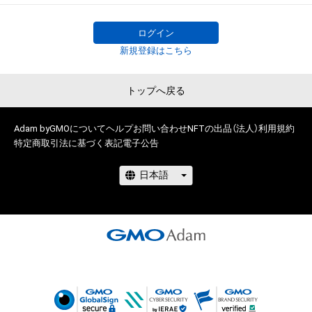
に反する利用またはその恐れのある利用など、本アイテムの作
成者または第三者のライセンス保有者が不適切であると判断し
ログイン
た場合、利用をお断りさせていただきます。 

新規登録はこちら
・本アイテムの購入、売却および利用に関して、購入者、売却者、
保有、その他第三者が損害を被った場合、その損害がいかなる原
トップへ戻る
因で発生したものであっても、本アイテムの作成者または第三
者のライセンス保有者は、何らの法的責任も負わないものとし
ます。

Adam byGMOについて
ヘルプ
お問い合わせ
NFTの出品（法人）
利用規約
・上記で定める規定に違反した場合、作成者に生じた損害を保有
特定商取引法に基づく表記
電子公告
者及び売却者に対して請求するものとします。