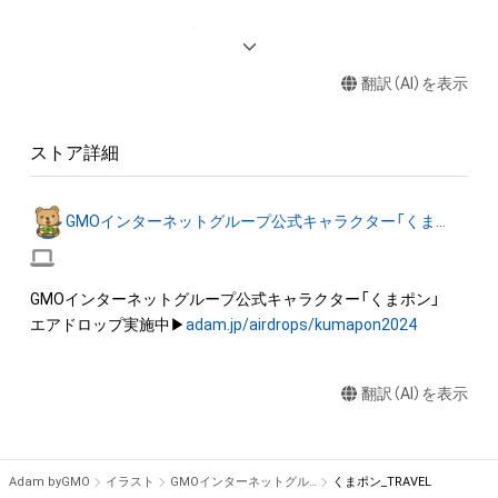
◆本アイテムに関する注意事項 

・本アイテムを商用利用する行為は禁止されております。

翻訳（AI）を表示
・本アイテムを印刷し公衆に向けて展示、販売、譲渡、貸与、頒布
する行為は禁止されております。

・本アイテムを加工・複製する行為は禁止されております。

ストア詳細
・本アイテムに関する創作物（画像および映像、音楽、商標または
ロゴ等を含みますがこれらに限られません。）にかかる知的財
産権（著作権、特許権、実用新案権、商標権、意匠権その他の知的
GMOインターネットグループ公式キャラクター「くまポン」
財産権（それらの権利を取得し、又はそれらの権利につき登録等
を出願する権利を含みます。）を意味します。）は、本アイテムの
作成者または第三者のライセンス保有者によって保護されてい
GMOインターネットグループ公式キャラクター「くまポン」

ます。そのため、本アイテムを保有していたとしても、本アイテ
エアドロップ実施中▶
adam.jp/airdrops/kumapon2024
ムに関する創作物にかかる知的財産権を有することを意味しま
せん。 

・本アイテムの作成者または第三者のライセンス保有者からの
翻訳（AI）を表示
事前の同意なしに、知的財産権を侵害するおそれのある行為（改
変、配布、逆コンパイル、リバースエンジニアリングを含みます
が、これに限定されません。）を行うことはできません。 

Adam byGMO
イラスト
GMOインターネットグループ公式キャラクター「くまポン」
くまポン_TRAVEL
・本アイテムに関する創作物の利用については、公序良俗や法令