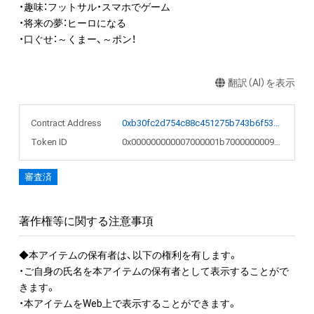
・趣味：フットサル・スマホでゲーム

・将来の夢：ヒーロになる

・口ぐせ：～くまー、～ポン！
翻訳（AI）を表示
Contract Address
0xb30fc2d754c88c451275b743b6f530f19f643683
Token ID
0x000000000007000001b700000000974d
審査済
著作権等に関する注意事項
◆本アイテムの保有者は、以下の権利を有します。

・ご自身の氏名を本アイテムの保有者として表示することがで
きます。 

・本アイテムをWeb上で表示することができます。
