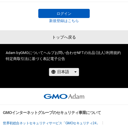
に反する利用またはその恐れのある利用など、本アイテムの作
成者または第三者のライセンス保有者が不適切であると判断し
ログイン
た場合、利用をお断りさせていただきます。 

新規登録はこちら
・本アイテムの購入、売却および利用に関して、購入者、売却者、
保有、その他第三者が損害を被った場合、その損害がいかなる原
トップへ戻る
因で発生したものであっても、本アイテムの作成者または第三
者のライセンス保有者は、何らの法的責任も負わないものとし
ます。

Adam byGMOについて
ヘルプ
お問い合わせ
NFTの出品（法人）
利用規約
・上記で定める規定に違反した場合、作成者に生じた損害を保有
特定商取引法に基づく表記
電子公告
者及び売却者に対して請求するものとします。
GMOインターネットグループのセキュリティ事業について
世界初総合ネットセキュリティサービス「GMOセキュリティ24」