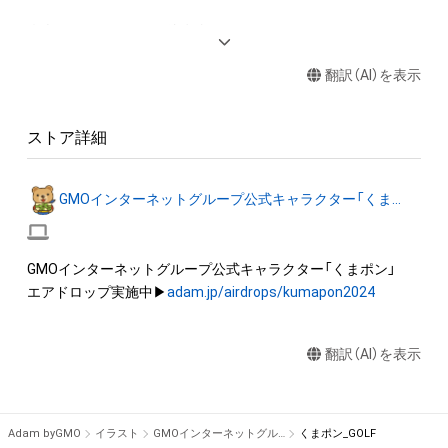
◆本アイテムに関する注意事項 

・本アイテムを商用利用する行為は禁止されております。

翻訳（AI）を表示
・本アイテムを印刷し公衆に向けて展示、販売、譲渡、貸与、頒布
する行為は禁止されております。

・本アイテムを加工・複製する行為は禁止されております。

ストア詳細
・本アイテムに関する創作物（画像および映像、音楽、商標または
ロゴ等を含みますがこれらに限られません。）にかかる知的財
産権（著作権、特許権、実用新案権、商標権、意匠権その他の知的
GMOインターネットグループ公式キャラクター「くまポン」
財産権（それらの権利を取得し、又はそれらの権利につき登録等
を出願する権利を含みます。）を意味します。）は、本アイテムの
作成者または第三者のライセンス保有者によって保護されてい
GMOインターネットグループ公式キャラクター「くまポン」

ます。そのため、本アイテムを保有していたとしても、本アイテ
エアドロップ実施中▶
adam.jp/airdrops/kumapon2024
ムに関する創作物にかかる知的財産権を有することを意味しま
せん。 

・本アイテムの作成者または第三者のライセンス保有者からの
翻訳（AI）を表示
事前の同意なしに、知的財産権を侵害するおそれのある行為（改
変、配布、逆コンパイル、リバースエンジニアリングを含みます
が、これに限定されません。）を行うことはできません。 

Adam byGMO
イラスト
GMOインターネットグループ公式キャラクター「くまポン」
くまポン_GOLF
・本アイテムに関する創作物の利用については、公序良俗や法令