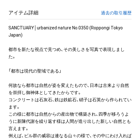
アイテム詳細
過去の取引履歴
SANCTUARY│urbanized nature No.0350 (Roppongi Tokyo 
Japan)

都市を新たな視点で見つめ、その美しさを写真で表現しまし
た。

「都市は現代の聖域である」

何故なら都市は自然が姿を変えたもので、日本は古来より自然
を崇拝し御神体としてきたからです。

コンクリートは石灰石、鉄は鉄鉱石、硝子は石英から作られてい
ます。

この様に都市は自然からの産出物で構築され、四季が移ろうよ
うに新陳代謝を繰り返す様は人間が造り出した新しい自然とも
言えます。

例えば、ビル群の威容は連なる山々の様で、その中にわけ入れば