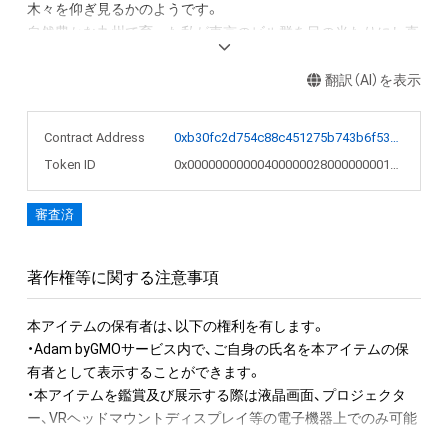
木々を仰ぎ見るかのようです。

自然豊かな九州で育った私が東京のビル群を目の当たりにし直
感したのは、九州には「自然が作った美しいもの」があるが、東
京には「人間が造った美しいもの」があるということです。

翻訳（AI）を表示
美という共通項でそれらの繋がりを理解し、16年以上制作を続
Contract Address
0xb30fc2d754c88c451275b743b6f530f19f643683
けられたのは都市と自然に畏怖を感じる信仰心とそれを可視化
Token ID
0x00000000000400000028000000001996
したい欲望によるものでした。

審査済
この作品は上京当時に、私的な聖域を作る目的で制作を始めま
した。

上京直後の孤独を癒すように自室に引き籠ってインターネット
著作権等に関する注意事項
の世界に浸り、世界中の美術館のウェブサイトでアート作品を
片っ端から見て回っていました。

本アイテムの保有者は、以下の権利を有します。　 

・Adam byGMOサービス内で、ご自身の氏名を本アイテムの保
また、外に出れば東京はどこまで行っても途切れず延々と都会
有者として表示することができます。 

が続き、止まる事無く変化し続ける姿は万華鏡のようでした。

・本アイテムを鑑賞及び展示する際は液晶画面、プロジェクタ
ー、VRヘッドマウントディスプレイ等の電子機器上でのみ可能
仮想世界と現実世界の両方に魅了されながらも、都会での生活
です。

は様々な負担が大きく心身共に疲弊した為、自分を保ち癒す為