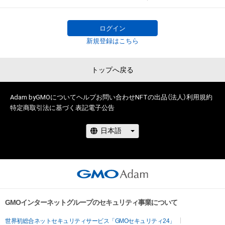
侵害するおそれのある行為 (改変、公開、配布を含みますが、こ
2008年 文化学院美術科卒業

れらに限定されません)を行うことはできません。 

2018年 原田眞人監督脚本 映画「検察側の罪人」劇中に「World is 
・本アイテムの購入、売却および利用に関して、購入者、売却者、
not World」採用

ログイン
保有者、その他第三者が損害を被った場合、その損害がいかなる
新規登録はこちら
原因で発生したものであっても、本アイテムの作成者または第
写真で作品制作をする美術作家。

三者のライセンス保有者および株式会社Shinwa ARTEX株式会
2004年文化服装学院へ入学。服飾造形、服飾史、ファッション
トップへ戻る
社は、何らの法的責任も負わないものとします。 

デザインを学ぶ過程で、美術への関心が高まり2005年文化学院
美術課入学。デッサン、油彩水彩、版画、立体造形、美術史等を学
このアイテムに関するお問い合わせ先

ぶ。絵画や服飾による作品制作を行う中でデジタルカメラとの
Adam byGMOについて
ヘルプ
お問い合わせ
NFTの出品（法人）
利用規約
nft-info@shinwa-artex.com
特定商取引法に基づく表記
電子公告
出会いが契機となり写真撮影を始める。

同校でグラフィックソフトウエアを学び、画像を反転させ繋ぎ
合わせる方法に出会った2005年からシンメトリーの作品を制
作している。

「人が敬虔で切実な想いを具現化する時、シンメトリーの造形物
を作るのは時代と地域を越えて世界共通であり、これは人間が
持つ根源的な造形感覚である。」と語り、近年では、日本古来の
自然崇拝の視点から都市と自然の繋がりを表現している。

GMOインターネットグループのセキュリティ事業について
2018年 古賀勇人写真展　ギャラリー枝香庵

世界初総合ネットセキュリティサービス「GMOセキュリティ24」
　　　  「SHIBUYA STYLE vol.12」西武渋谷店 美術画廊 オルタナ