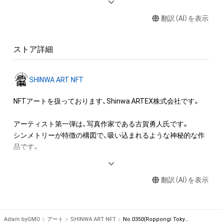
・本アイテムを公衆に向けて展示することができます。

に私的な聖域を必要としました。

翻訳（AI）を表示
その際の必須掲示事項は以下の通りです。

「作品名」「作家 古賀勇人」「企画協力Shinwa ARTEX株式会社」

そうして作り続けた作品がシンメトリーであったのは意味の有
「機材提供フジフイルム株式会社　GFX100 GF100-200mm F5.6 
る事でした。

ストア詳細
R LM OIS WR」

これは、人間の根源的な造形感覚に依るものです。

※入場料等の収益が発生する場合も展示可能ですが、事前にご
相談ください。

洋の東西を問わず古くから人間の信仰や祈りが集まる場所には
SHINWA ART NFT
本アイテムに関する注意事項 

シンメトリーの造作物がありました。

・本アイテムを複製することはできません。

NFTアートを扱っております、Shinwa ARTEX株式会社です。

神社、寺、モスク、教会、ピラミッドに至るまで様々です。

・本アイテムを商用利用することはできません。

人が敬虔で切実な想いを具現化する時、シンメトリーの造作物
・本アイテムを印刷やその他の方法で物理的な媒体への出力を
アーティスト第一弾は、写真作家である古賀勇人氏です。

を作るのは時代と地域を越えて世界共通です。

一切禁じます。

シンメトリーが特徴の構図で、吸い込まれるような神秘的な作
このように自己と日本を想い、ローカルを突き詰めていく中で
・本アイテムの知的財産権（著作権、特許権、実用新案権、商標
品です。

グローバルに至る道筋が見えたのは、この作品の大きな収穫で
権、意匠権その他の知的財産権）は、本アイテムの作成者によっ
した。

て保護されています。そのため、本アイテムを保有していたと
■作家プロフィール

しても、本アイテムの知的財産権を有することを意味しませ
翻訳（AI）を表示
古賀勇人（こがはやと）

この作品群が今後多くの方に受け入れられる様、文明文化の学
ん。

＜略歴＞　

びを深め更に発展させた作品で人類の進化に寄与していきま
 ・本アイテムの作成者からの事前の同意なしに、上記の「本アイ
1983年 熊本県生まれ

す。
テムの保有者が有する権利」の範囲を超えた行為、知的財産権を
2007年 文化服装学院二部服装科卒業

Adam byGMO
アート
SHINWA ART NFT
No.0350(Roppongi Tokyo Japan)