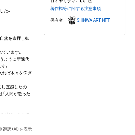
ロイヤリティ
：
10%
著作権等に関する注意事項
た。

保有者：
SHINWA ART NFT
り自然を崇拝し御
ています。

ろうように新陳代
す。

入れば木々を仰ぎ
にし直感したの
は「人間が造った
作を続けられたの
い欲望によるもの
翻訳（AI）を表示