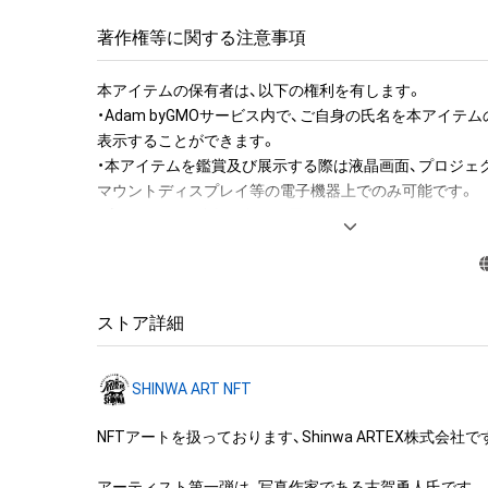
この作品は上京当時に、私的な聖域を作る目的で制作を始め
著作権等に関する注意事項
上京直後の孤独を癒すように自室に引き籠ってインター
り、世界中の美術館のウェブサイトでアート作品を片っ
本アイテムの保有者は、以下の権利を有します。　 

いました。

・Adam byGMOサービス内で、ご自身の氏名を本アイテ
表示することができます。 

また、外に出れば東京はどこまで行っても途切れず延々と
・本アイテムを鑑賞及び展示する際は液晶画面、プロジェク
る事無く変化し続ける姿は万華鏡のようでした。

マウントディスプレイ等の電子機器上でのみ可能です。

・本アイテムを公衆に向けて展示することができます。

仮想世界と現実世界の両方に魅了されながらも、都会で
その際の必須掲示事項は以下の通りです。

担が大きく心身共に疲弊した為、自分を保ち癒す為に私
「作品名」「作家 古賀勇人」「企画協力Shinwa ARTEX株式会
しました。

※入場料等の収益が発生する場合も展示可能ですが、事前
い。

ストア詳細
そうして作り続けた作品がシンメトリーであったのは意
た。

本アイテムに関する注意事項 

これは、人間の根源的な造形感覚に依るものです。

SHINWA ART NFT
・本アイテムを複製することはできません。

・本アイテムを商用利用することはできません。

洋の東西を問わず古くから人間の信仰や祈りが集まる場
NFTアートを扱っております、Shinwa ARTEX株式会社です
・本アイテムを印刷やその他の方法で物理的な媒体への出
ーの造作物がありました。

す。

神社、寺、モスク、教会、ピラミッドに至るまで様々です。

アーティスト第一弾は、写真作家である古賀勇人氏です。
