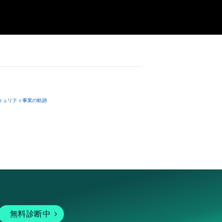
根源的な造形感覚
から都市と自然の
廊 オルタナティブスペ
キュリティ事業の軌跡
ナティブスペース

店
無料診断中