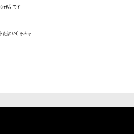
商標権、意匠権そ
造作物を作るのは
な作品です。

されています。そ
の知的財産権を有
く中でグローバル
翻訳（AI）を表示
するおそれのある
化の学びを深め更
せん)を行うこと
却者、保有者、そ
 not World」
因で発生したもの
ンス保有者および
負わないものとし
ションデザインを学
入学。デッサン、油
よる作品制作を行
始める。

せ繋ぎ合わせる方
る。

造形物を作るのは