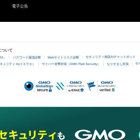
時代と地域を越えて世界共通であり、これは人間が持つ
電子公告
である。」と語り、近年では、日本古来の自然崇拝の視点
繋がりを表現している。

2018年 古賀勇人写真展　ギャラリー枝香庵

　　　  「SHIBUYA STYLE vol.12」西武渋谷店 美術画
ース 

について
2019年 四方謙一 古賀勇人「reflection」西武渋谷店

セキュリティ相談AIチャットボット
24」
パスワード漏洩診断
Webサイトリスク診断
           nine colors　そごう徳島店美術画廊 

セ
キュリティ byイエラエ）
サイバー攻撃対策（GMO Flatt Security）
なりすまし対策
2020年 y-Generation Ⅵ　西武渋谷店美術画廊

2021年 y-Generation Ⅶ　西武渋谷店美術画廊 オルタ
           JAPAN MASTERY COLLECTION POPUP SHOP ミッドタウン六本木

           都市と自然のカムヤシロ　個展 そごう千葉店

2022年 都市と自然のカムヤシロ　個展 ギャラリー和田

           「Trans ⇔ Form ー変容シテユクカタチ 古賀勇人　藤田朋一　林茂
樹」 日本橋高島屋S.C.美術画廊X

        　SANCTUARY│urbanized nature　個展 西武渋谷店オルタナティブ
スペース 

           SANCTUARY│urbanized nature　個展 そごう横浜