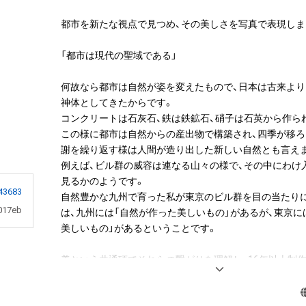
都市を新たな視点で見つめ、その美しさを写真で表現しまし
「都市は現代の聖域である」

何故なら都市は自然が姿を変えたもので、日本は古来よ
神体としてきたからです。

コンクリートは石灰石、鉄は鉄鉱石、硝子は石英から作られ
この様に都市は自然からの産出物で構築され、四季が移
謝を繰り返す様は人間が造り出した新しい自然とも言えま
例えば、ビル群の威容は連なる山々の様で、その中にわけ
見るかのようです。

43683
自然豊かな九州で育った私が東京のビル群を目の当たり
017eb
は、九州には「自然が作った美しいもの」があるが、東京に
美しいもの」があるということです。

美という共通項でそれらの繋がりを理解し、16年以上制
は都市と自然に畏怖を感じる信仰心とそれを可視化した
でした。
