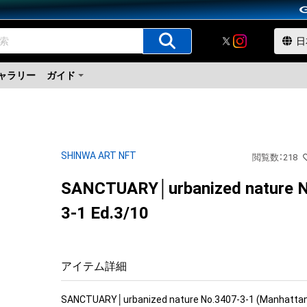
ャラリー
ガイド
SHINWA ART NFT
閲覧数
：
218
SANCTUARY│urbanized nature N
3-1 Ed.3/10
アイテム詳細
SANCTUARY│urbanized nature No.3407-3-1 (Manhattan 