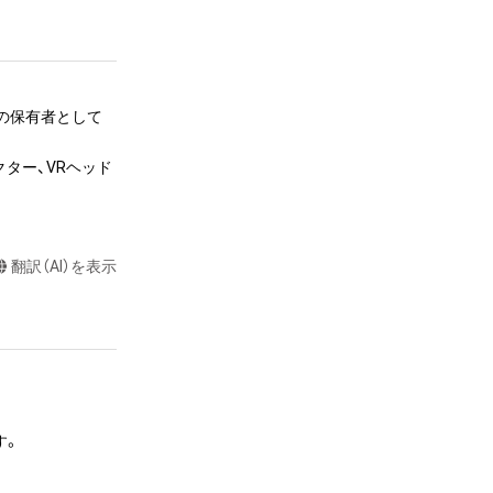
ました。

ネットの世界に浸
端から見て回って
ムの保有者として
都会が続き、止ま
ター、VRヘッド
の生活は様々な負
的な聖域を必要と
翻訳（AI）を表示
社」

にご相談くださ
味の有る事でし
所にはシンメトリ
。

力を一切禁じま