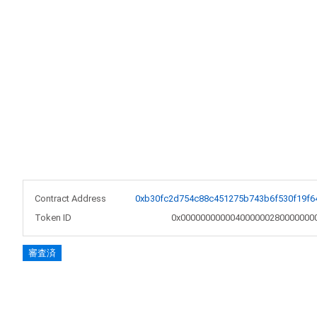
Contract Address
0xb30fc2d754c88c451275b743b6f530f19f6
Token ID
0x000000000004000000280000000
審査済