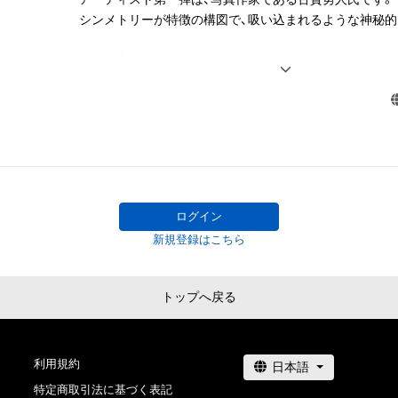
・本アイテムの知的財産権（著作権、特許権、実用新案権、
人が敬虔で切実な想いを具現化する時、シンメトリーの
シンメトリーが特徴の構図で、吸い込まれるような神秘的
の他の知的財産権）は、本アイテムの作成者によって保護
時代と地域を越えて世界共通です。

のため、本アイテムを保有していたとしても、本アイテム
このように自己と日本を想い、ローカルを突き詰めてい
■作家プロフィール

することを意味しません。

に至る道筋が見えたのは、この作品の大きな収穫でした。

古賀勇人（こがはやと）

 ・本アイテムの作成者からの事前の同意なしに、上記の「本アイテムの保有
＜略歴＞　

者が有する権利」の範囲を超えた行為、知的財産権を侵害
この作品群が今後多くの方に受け入れられる様、文明文
1983年 熊本県生まれ

行為 (改変、公開、配布を含みますが、これらに限定されま
に発展させた作品で人類の進化に寄与していきます。
2007年 文化服装学院二部服装科卒業

はできません。 

2008年 文化学院美術科卒業

・本アイテムの購入、売却および利用に関して、購入者、売
2018年 原田眞人監督脚本 映画「検察側の罪人」劇中に「World is
の他第三者が損害を被った場合、その損害がいかなる原
採用

であっても、本アイテムの作成者または第三者のライセ
ログイン
株式会社Shinwa ARTEX株式会社は、何らの法的責任も
新規登録はこちら
写真で作品制作をする美術作家。

ます。 

2004年文化服装学院へ入学。服飾造形、服飾史、ファッ
ぶ過程で、美術への関心が高まり2005年文化学院美術課
このアイテムに関するお問い合わせ先

トップへ戻る
彩水彩、版画、立体造形、美術史等を学ぶ。絵画や服飾に
nft-info@shinwa-artex.com
う中でデジタルカメラとの出会いが契機となり写真撮影を
同校でグラフィックソフトウエアを学び、画像を反転さ
利用規約
法に出会った2005年からシンメトリーの作品を制作してい
「人が敬虔で切実な想いを具現化する時、シンメトリーの
特定商取引法に基づく表記