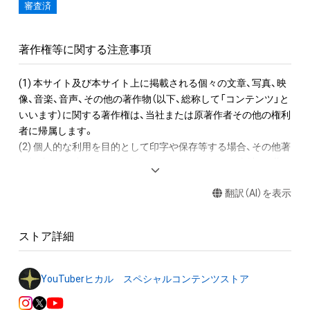
審査済
著作権等に関する注意事項
(1) 本サイト及び本サイト上に掲載される個々の文章、写真、映
像、音楽、音声、その他の著作物（以下、総称して「コンテンツ」と
いいます）に関する著作権は、当社または原著作者その他の権利
者に帰属します。

(2) 個人的な利用を目的として印字や保存等する場合、その他著
作権法により認められる場合を除き、コンテンツを当社、原著作
者またはその他の権利者の許諾を得ることなく、複製、公衆送
翻訳（AI）を表示
信、改変、切除、お客様のウェブサイトへの転載等する行為は著
作権法により禁止されていますので、事前に当社にご連絡の上、
許諾を得ていただくようお願いいたします。なお、肖像、第三者
ストア詳細
の著作物・商標等が含まれている場合、当社が不適切と判断する
場合等、ご利用をお断りする場合もあります。

(3) 当社の許諾を得てコンテンツを利用する場合、当社指定の著
YouTuberヒカル スペシャルコンテンツストア
作権表示を行ってください。当社の事前の了承なく、著作権表
示を変更、削除することはできません。 
