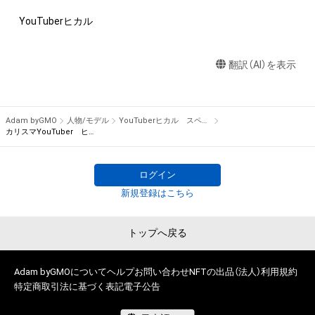
(4) 購入後もYouTube上に作品(動画や画像)を放映する権利及
YouTuberヒカル
び生じる収益含め当社または原作者に帰属します。
翻訳（AI）を表示
Adam byGMO
人物/モデル
YouTuberヒカル スペシャルコンテンツストア
カリスマYouTuber ヒカルのビジュアルアート No.4
ログイン
新規登録はこちら
トップへ戻る
Adam byGMOについて
ヘルプ
お問い合わせ
NFTの出品（法人）
利用規約
特定商取引法に基づく表記
電子公告