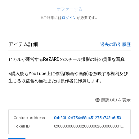
オファーする
※ご利用には
ログイン
が必要です。
アイテム詳細
過去の取引履歴
ヒカルが運営するReZARDのスチール撮影の時の貴重な写真

※購入後もYouTube上に作品(動画や画像)を放映する権利及び
生じる収益含め当社または原作者に帰属します。
翻訳（AI）を表示
Contract Address
0xb30fc2d754c88c451275b743b6f530f19f643683
Token ID
0x000000000002000000260000000017bf