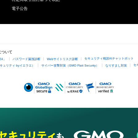
電子公告
について
セキュリティ相談AIチャットボット
24」
パスワード漏洩診断
Webサイトリスク診断
セ
キュリティ byイエラエ）
サイバー攻撃対策（GMO Flatt Security）
なりすまし対策