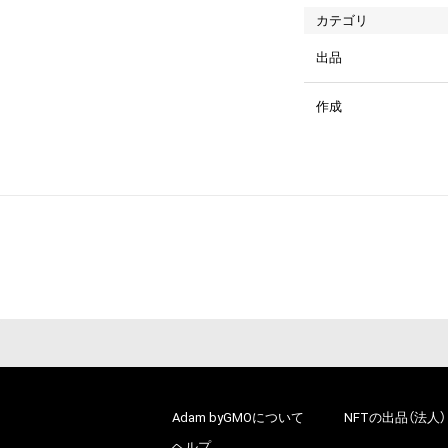
カテゴリ
出品
作成
Adam byGMOについて
NFTの出品（法人）
ヘルプ