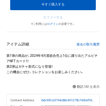
今すぐ購入する
オファーする
※ご利用には
ログイン
が必要です。
アイテム詳細
過去の取引履歴
第1弾の商品が、2024年4月度総合売上1位に躍り出たアルビチ
アNFTカード！！

第2弾はガチャ形式になり登場！

この機会にぜひ、コレクションをお楽しみください。
翻訳（AI）を表示
Contract Address
0xb30fc2d754c88c451275b743b6f530f19f643683