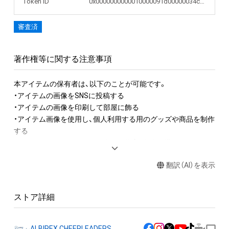
Token ID
0x0000000000010000091d00000034cd72
審査済
著作権等に関する注意事項
本アイテムの保有者は、以下のことが可能です。

・アイテムの画像をSNSに投稿する

・アイテムの画像を印刷して部屋に飾る

・アイテム画像を使用し、個人利用する用のグッズや商品を制作
する

・アイテム画像を使用した二次創作物（ご自身で描いたイラスト
など）を作成する

翻訳（AI）を表示
アイテムに関する注意事項

・本アイテムに関する創作物(画像および映像、音楽、商標または
ストア詳細
ロゴ等を含みますがこれらに限られません。)にかかる知的財産
権(著作権、特許権、実用新案権、商標権、意匠権その他の知的財
産権(それらの権利を取得し、又はそれらの権利につき登録等を
ALBIREX CHEERLEADERS