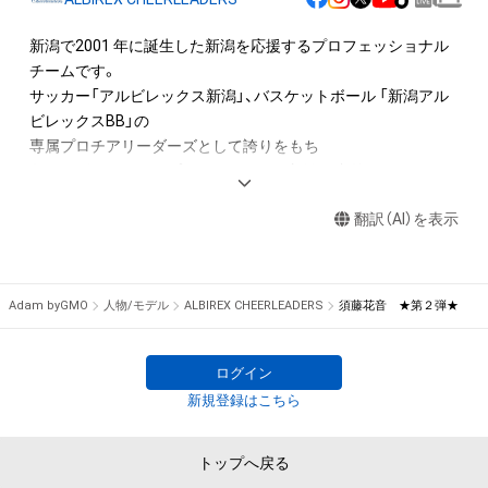
出願する権利を含みます。)を意味します。)は、本アイテムの著
作権を有する方、著作隣接権の権利者またはその管理委託を受
新潟で2001 年に誕生した新潟を応援するプロフェッショナル
けている者によって保護されています。そのため、本アイテム
チームです。

を保有していたとしても、本アイテムに関する創作物にかかる
サッカー「アルビレックス新潟」、バスケットボール 「新潟アル
知的財産権を有することを意味しません。

ビレックスBB」の

・本アイテムの著作権を有する方、著作隣接権の権利者またはそ
専属プロチアリーダーズとして誇りをもち

の管理委託を受けている者からの事前の同意なしに、上記の「本
各アルビレックスのプロモーションや新潟県内外でのイベント
アイテムの保有者が有する権利」の範囲を超えた行為、知的財産
出演、

権を侵害するおそれのある行為(改変、公開、配布、逆コンパイ
翻訳（AI）を表示
子どもたちへチアダンスの普及や施設訪問でのボランティアな
ル、リバースエンジニアリングを含みますが、これに限定されま
ど、

せん。)を行うことはできません。

地域に根ざした活動で人と人を繋ぎ、 “新潟から全国へ”笑顔と
・本アイテムに関する創作物の利用については、公序良俗や法令
Adam byGMO
人物/モデル
ALBIREX CHEERLEADERS
須藤花音 ★第２弾★
に反する利用またはその恐れのある利用など、作成者が不適切
であると判断した場合、利用をお断りさせていただきます。

ログイン
このアイテムに関するお問い合わせ先

新規登録はこちら
株式会社エヌエスアイ

025-270-2720
トップへ戻る