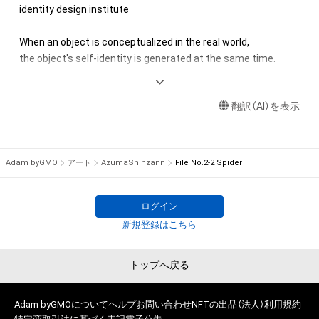
出願する権利を含みます。)を意味します。)は、本アイテムの著
identity design institute

作権を有する方、著作隣接権の権利者またはその管理委託を受
けている者によって保護されています。そのため、本アイテム
When an object is conceptualized in the real world, 

を保有していたとしても、本アイテムに関する創作物にかかる
the object's self-identity is generated at the same time.

知的財産権を有することを意味しません。

An image can be linked to identity.

・本アイテムの著作権を有する方、著作隣接権の権利者またはそ
Identity can be visually expressed through an image.

の管理委託を受けている者からの事前の同意なしに、上記の「本
翻訳（AI）を表示
When the object is an object that exists in time and space,

アイテムの保有者が有する権利」の範囲を超えた行為、知的財産
 the shape of the object is the visual expression of the 
権を侵害するおそれのある行為(改変、公開、配布、逆コンパイ
object's self-identity.

ル、リバースエンジニアリングを含みますが、これに限定されま
When the object is an individual human being,

Adam byGMO
アート
AzumaShinzann
File No.2-2 Spider
せん。)を行うことはできません。

 the human body is the visual expression of the individual's 
・本アイテムに関する創作物の利用については、公序良俗や法令
self-identity.

に反する利用またはその恐れのある利用など、作成者が不適切
The human body itself is the visual expression of the self-
ログイン
であると判断した場合、利用をお断りさせていただきます。

identity.

新規登録はこちら
In identity auto drawing, the self-identity of the object is 
このアイテムに関するお問い合わせ先

visually expressed not by the shape of the object or body, but 
トップへ戻る
EARTH CREATIVE 株式会社

by directly drawing the image of the object.

info@earth-creative.com
I create art as proof of my existence as a human being.

Adam byGMOについて
ヘルプ
お問い合わせ
NFTの出品（法人）
利用規約