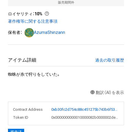
販売期間外
ロイヤリティ
：
10%
著作権等に関する注意事項
保有者：
AzumaShinzann
アイテム詳細
過去の取引履歴
蜘蛛が糸で狩りをしていた。
翻訳（AI）を表示
Contract Address
0xb30fc2d754c88c451275b743b6f530f19f643683
Token ID
0x0000000000010000082b0000002de64b