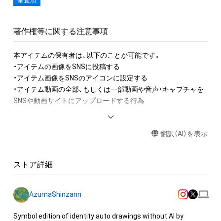
審査済
著作権等に関する注意事項
本アイテムの保有者は、以下のことが可能です。

・アイテムの画像をSNSに投稿する

・アイテム画像をSNSのアイコンに設定する

・アイテム動画の全部、もしくは一部動画や音声・キャプチャを
SNSや動画サイトにアップロードする行為

・保有者限定コンテンツをSNSにアップロードする

・アイテムの画像を印刷して部屋に飾る

翻訳（AI）を表示
・アイテムの画像を使用してメッセージカードを制作し友達に
送る

ストア詳細
アイテムに関する注意事項

・本アイテムに関する創作物(画像および映像、音楽、商標または
ロゴ等を含みますがこれらに限られません。)にかかる知的財産
AzumaShinzann
権(著作権、特許権、実用新案権、商標権、意匠権その他の知的財
産権(それらの権利を取得し、又はそれらの権利につき登録等を
Symbol edition of identity auto drawings without AI by 