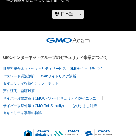
特定商取引法に基づく表記
電子公告
For me, creating art is just living.

Honestly, I can't help but create art.

I continue to create art driven by the urge to create 
something.

This is why I am a creator.

For me, it's no creation, no life.

When drawing a picture, rather than creating a proposal,

 creating a blueprint or draft, and then drawing.

I start from a state of nothing in my head and suddenly 
GMOインターネットグループのセキュリティ事業について
create a picture by moving my hands in an improvisational 
世界初総合ネットセキュリティサービス「GMOセキュリティ24」
manner.

パスワード漏洩診断
Webサイトリスク診断
I'm not drawing a specific object, so I don't know what I'm 
セキュリティ相談AIチャットボット
drawing.

実在証明・盗聴対策
As I continue to draw, groping in the dark, an image begins to 
form.

サイバー攻撃対策（GMOサイバーセキュリティ byイエラエ）
I draw while having a dialogue with myself (the artist within 
サイバー攻撃対策（GMO Flatt Security）
なりすまし対策
me).

セキュリティ事業の軌跡
I will never be able to meet the artist inside me at that time 
again, 

so I will never be able to draw the same picture twice.
