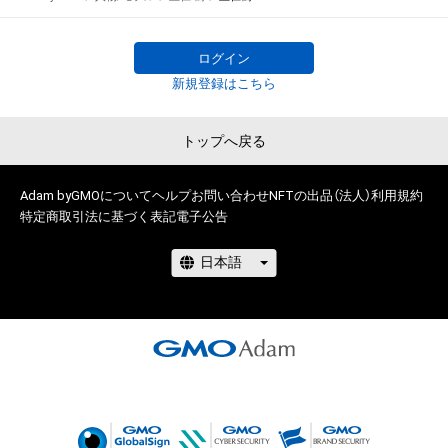
スト』がついに始動！ 

グランプリ特典は雑誌『女性セブン』誌上での単独グラビア＆単
独写真集の発売！

ログイン
新規登録はこちら
一次予選は、7月13日～8月18日まで開催。

トップへ戻る
俳優、モデル、インフルエンサー、タレントなど個性豊かな参加
者48人の中から無料NFTのダウンロード数上位16名が二次予選
に選ばれます。NFTを無料でゲットしてあなたの”推し”を応援
Adam byGMOについて
ヘルプ
お問い合わせ
NFTの出品（法人）
利用規約
特定商取引法に基づく表記
電子公告
しよう！

無料NFTを取得するには、以下『NEWSポストセブン』サイト上
の各参加者のリンクから無料NFTダウンロードページに遷移し
てください。

NFTを取得するにはAdamのアカウント開設が必要です。 

www.news-
postseven.com/archives/20230713_1884116.html