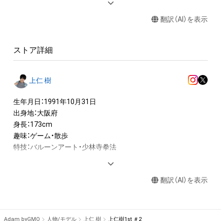
・本アイテムに関する創作物(画像および映像、音楽、商標または
翻訳（AI）を表示
ロゴ等を含みますがこれらに限られません。)にかかる知的財産
権(著作権、特許権、実用新案権、商標権、意匠権その他の知的財
産権(それらの権利を取得し、又はそれらの権利につき登録等を
ストア詳細
出願する権利を含みます。)を意味します。)は、本アイテムの著
作権を有する方、著作隣接権の権利者またはその管理委託を受
けている者によって保護されています。そのため、本アイテム
上仁 樹
を保有していたとしても、本アイテムに関する創作物にかかる
知的財産権を有することを意味しません。

生年月日：1991年10月31日

・本アイテムの著作権を有する方、著作隣接権の権利者またはそ
出身地：大阪府

の管理委託を受けている者からの事前の同意なしに、上記の「本
身長：173cm

アイテムの保有者が有する権利」の範囲を超えた行為、知的財産
趣味：ゲーム・散歩

権を侵害するおそれのある行為(改変、公開、配布、逆コンパイ
特技：バルーンアート・少林寺拳法

ル、リバースエンジニアリングを含みますが、これに限定されま
せん。)を行うことはできません。

--

・本アイテムに関する創作物の利用については、公序良俗や法令
翻訳（AI）を表示
に反する利用またはその恐れのある利用など、作成者が不適切
◆国民的推しMENコンテスト◆

日本初！NFTを活用した男性コンテスト『国民的推しMENコンテ
Adam byGMO
人物/モデル
上仁 樹
上仁樹1st ＃2