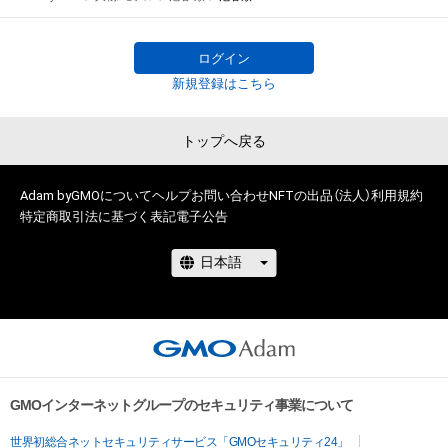
スト』がついに始動！ 

グランプリ特典は雑誌『女性セブン』誌上での単独グラビア＆単
独写真集の発売！

ログイン
新規登録はこちら
一次予選は、7月13日～8月18日まで開催。

トップへ戻る
俳優、モデル、インフルエンサー、タレントなど個性豊かな参加
者48人の中から無料NFTのダウンロード数上位16名が二次予選
に選ばれます。NFTを無料でゲットしてあなたの”推し”を応援
Adam byGMOについて
ヘルプ
お問い合わせ
NFTの出品（法人）
利用規約
特定商取引法に基づく表記
電子公告
しよう！

無料NFTを取得するには、以下『NEWSポストセブン』サイト上
の各参加者のリンクから無料NFTダウンロードページに遷移し
てください。

NFTを取得するにはAdamのアカウント開設が必要です。 

www.news-
GMOインターネットグループのセキュリティ事業について
postseven.com/archives/20230713_1884116.html
世界初総合ネットセキュリティサービス「GMOセキュリティ24」