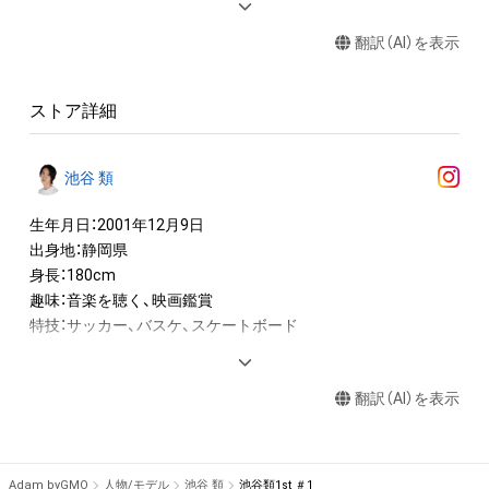
・本アイテムに関する創作物(画像および映像、音楽、商標または
翻訳（AI）を表示
ロゴ等を含みますがこれらに限られません。)にかかる知的財産
権(著作権、特許権、実用新案権、商標権、意匠権その他の知的財
産権(それらの権利を取得し、又はそれらの権利につき登録等を
ストア詳細
出願する権利を含みます。)を意味します。)は、本アイテムの著
作権を有する方、著作隣接権の権利者またはその管理委託を受
けている者によって保護されています。そのため、本アイテム
池谷 類
を保有していたとしても、本アイテムに関する創作物にかかる
知的財産権を有することを意味しません。

生年月日：2001年12月9日

・本アイテムの著作権を有する方、著作隣接権の権利者またはそ
出身地：静岡県

の管理委託を受けている者からの事前の同意なしに、上記の「本
身長：180cm

アイテムの保有者が有する権利」の範囲を超えた行為、知的財産
趣味：音楽を聴く、映画鑑賞

権を侵害するおそれのある行為(改変、公開、配布、逆コンパイ
特技：サッカー、バスケ、スケートボード

ル、リバースエンジニアリングを含みますが、これに限定されま
せん。)を行うことはできません。

--

・本アイテムに関する創作物の利用については、公序良俗や法令
翻訳（AI）を表示
に反する利用またはその恐れのある利用など、作成者が不適切
◆国民的推しMENコンテスト◆

日本初！NFTを活用した男性コンテスト『国民的推しMENコンテ
Adam byGMO
人物/モデル
池谷 類
池谷類1st ＃1