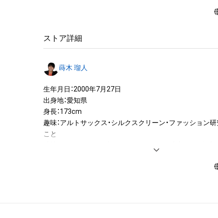
・本アイテムに関する創作物(画像および映像、音楽、商標
みますがこれらに限られません。)にかかる知的財産権(著
用新案権、商標権、意匠権その他の知的財産権(それらの権
それらの権利につき登録等を出願する権利を含みます。)を
ストア詳細
は、本アイテムの著作権を有する方、著作隣接権の権利者
託を受けている者によって保護されています。そのため、
蒔木 瑠人
有していたとしても、本アイテムに関する創作物にかか
することを意味しません。

生年月日：2000年7月27日

・本アイテムの著作権を有する方、著作隣接権の権利者ま
出身地：愛知県

を受けている者からの事前の同意なしに、上記の「本アイ
身長：173cm

する権利」の範囲を超えた行為、知的財産権を侵害するお
趣味：アルトサックス・シルクスクリーン・ファッション研
(改変、公開、配布、逆コンパイル、リバースエンジニアリ
こと

これに限定されません。)を行うことはできません。

特技：アクション・殺陣・バレーボール6年・陸上800m名古
・本アイテムに関する創作物の利用については、公序良俗
鰻の串打ちと焼き

用またはその恐れのある利用など、作成者が不適切である
--

◆国民的推しMENコンテスト◆
