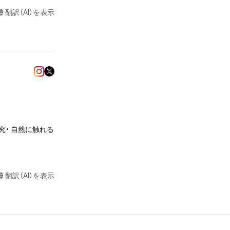
またはロゴ等を含
翻訳（AI）を表示
作権、特許権、実
利を取得し、又は
意味します。)
またはその管理委
本アイテムを保
る知的財産権を有
たはその管理委託
テムの保有者が有
それのある行為
究・ 自然に触れる
ングを含みますが、
屋市選抜・ダンス・
や法令に反する利
と判断した場合、
翻訳（AI）を表示