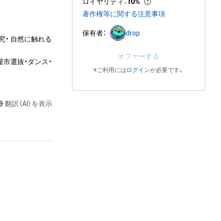
ロイヤリティ
：
10%
著作権等に関する注意事項
保有者：
drop
究・ 自然に触れる
オファーする
屋市選抜・ダンス・
※ご利用には
ログイン
が必要です。
翻訳（AI）を表示