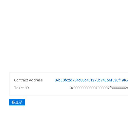
Contract Address
0xb30fc2d754c88c451275b743b6f530f19f6
Token ID
0x000000000001000007f90000002
審査済