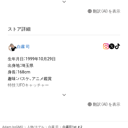
・本アイテムに関する創作物(画像および映像、音楽、商標または
翻訳（AI）を表示
ロゴ等を含みますがこれらに限られません。)にかかる知的財産
権(著作権、特許権、実用新案権、商標権、意匠権その他の知的財
産権(それらの権利を取得し、又はそれらの権利につき登録等を
ストア詳細
出願する権利を含みます。)を意味します。)は、本アイテムの著
作権を有する方、著作隣接権の権利者またはその管理委託を受
けている者によって保護されています。そのため、本アイテム
白霧 司
を保有していたとしても、本アイテムに関する創作物にかかる
知的財産権を有することを意味しません。

生年月日：1999年10月29日

・本アイテムの著作権を有する方、著作隣接権の権利者またはそ
出身地：埼玉県

の管理委託を受けている者からの事前の同意なしに、上記の「本
身長：168cm

アイテムの保有者が有する権利」の範囲を超えた行為、知的財産
趣味：バスケ、アニメ鑑賞

権を侵害するおそれのある行為(改変、公開、配布、逆コンパイ
特技：UFOキャッチャー

ル、リバースエンジニアリングを含みますが、これに限定されま
せん。)を行うことはできません。

--

・本アイテムに関する創作物の利用については、公序良俗や法令
翻訳（AI）を表示
に反する利用またはその恐れのある利用など、作成者が不適切
◆国民的推しMENコンテスト◆

日本初！NFTを活用した男性コンテスト『国民的推しMENコンテ
Adam byGMO
人物/モデル
白霧 司
白霧司1st ＃2