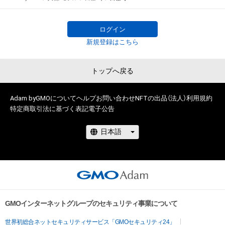
スト』がついに始動！ 

グランプリ特典は雑誌『女性セブン』誌上での単独グラビア＆単
独写真集の発売！

ログイン
新規登録はこちら
一次予選は、7月13日～8月18日まで開催。

トップへ戻る
俳優、モデル、インフルエンサー、タレントなど個性豊かな参加
者48人の中から無料NFTのダウンロード数上位16名が二次予選
に選ばれます。NFTを無料でゲットしてあなたの”推し”を応援
Adam byGMOについて
ヘルプ
お問い合わせ
NFTの出品（法人）
利用規約
特定商取引法に基づく表記
電子公告
しよう！

無料NFTを取得するには、以下『NEWSポストセブン』サイト上
の各参加者のリンクから無料NFTダウンロードページに遷移し
てください。

NFTを取得するにはAdamのアカウント開設が必要です。 

www.news-
GMOインターネットグループのセキュリティ事業について
postseven.com/archives/20230713_1884116.html
世界初総合ネットセキュリティサービス「GMOセキュリティ24」