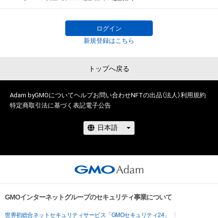
スト』がついに始動！ 

グランプリ特典は雑誌『女性セブン』誌上での単独グラビア＆単
独写真集の発売！

ログイン
新規登録はこちら
一次予選は、7月13日～8月18日まで開催。

トップへ戻る
俳優、モデル、インフルエンサー、タレントなど個性豊かな参加
者48人の中から無料NFTのダウンロード数上位16名が二次予選
に選ばれます。NFTを無料でゲットしてあなたの”推し”を応援
Adam byGMOについて
ヘルプ
お問い合わせ
NFTの出品（法人）
利用規約
特定商取引法に基づく表記
電子公告
しよう！

無料NFTを取得するには、以下『NEWSポストセブン』サイト上
の各参加者のリンクから無料NFTダウンロードページに遷移し
てください。

NFTを取得するにはAdamのアカウント開設が必要です。 

www.news-
GMOインターネットグループのセキュリティ事業について
postseven.com/archives/20230713_1884116.html
世界初総合ネットセキュリティサービス「GMOセキュリティ24」