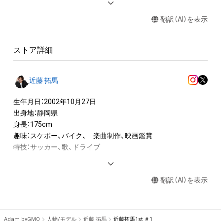
・本アイテムに関する創作物(画像および映像、音楽、商標または
翻訳（AI）を表示
ロゴ等を含みますがこれらに限られません。)にかかる知的財産
権(著作権、特許権、実用新案権、商標権、意匠権その他の知的財
産権(それらの権利を取得し、又はそれらの権利につき登録等を
ストア詳細
出願する権利を含みます。)を意味します。)は、本アイテムの著
作権を有する方、著作隣接権の権利者またはその管理委託を受
けている者によって保護されています。そのため、本アイテム
近藤 拓馬
を保有していたとしても、本アイテムに関する創作物にかかる
知的財産権を有することを意味しません。

生年月日：2002年10月27日

・本アイテムの著作権を有する方、著作隣接権の権利者またはそ
出身地：静岡県

の管理委託を受けている者からの事前の同意なしに、上記の「本
身長：175cm

アイテムの保有者が有する権利」の範囲を超えた行為、知的財産
趣味：スケボー、バイク、　楽曲制作、映画鑑賞　

権を侵害するおそれのある行為(改変、公開、配布、逆コンパイ
特技：サッカー、歌、ドライブ

ル、リバースエンジニアリングを含みますが、これに限定されま
せん。)を行うことはできません。

--

・本アイテムに関する創作物の利用については、公序良俗や法令
翻訳（AI）を表示
に反する利用またはその恐れのある利用など、作成者が不適切
◆国民的推しMENコンテスト◆

日本初！NFTを活用した男性コンテスト『国民的推しMENコンテ
Adam byGMO
人物/モデル
近藤 拓馬
近藤拓馬1st ＃1