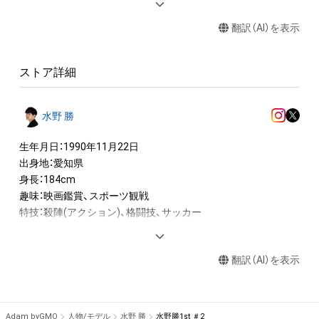
・本アイテムに関する創作物(画像および映像、音楽、商標または
翻訳（AI）を表示
ロゴ等を含みますがこれらに限られません。)にかかる知的財産
権(著作権、特許権、実用新案権、商標権、意匠権その他の知的財
産権(それらの権利を取得し、又はそれらの権利につき登録等を
ストア詳細
出願する権利を含みます。)を意味します。)は、本アイテムの著
作権を有する方、著作隣接権の権利者またはその管理委託を受
けている者によって保護されています。そのため、本アイテム
水野 勝
を保有していたとしても、本アイテムに関する創作物にかかる
知的財産権を有することを意味しません。

生年月日：1990年11月22日

・本アイテムの著作権を有する方、著作隣接権の権利者またはそ
出身地：愛知県

の管理委託を受けている者からの事前の同意なしに、上記の「本
身長：184cm

アイテムの保有者が有する権利」の範囲を超えた行為、知的財産
趣味：映画鑑賞、スポーツ観戦

権を侵害するおそれのある行為(改変、公開、配布、逆コンパイ
特技：殺陣(アクション)、格闘技、サッカー

ル、リバースエンジニアリングを含みますが、これに限定されま
せん。)を行うことはできません。

--

・本アイテムに関する創作物の利用については、公序良俗や法令
翻訳（AI）を表示
に反する利用またはその恐れのある利用など、作成者が不適切
◆国民的推しMENコンテスト◆

日本初！NFTを活用した男性コンテスト『国民的推しMENコンテ
Adam byGMO
人物/モデル
水野 勝
水野勝1st ＃2