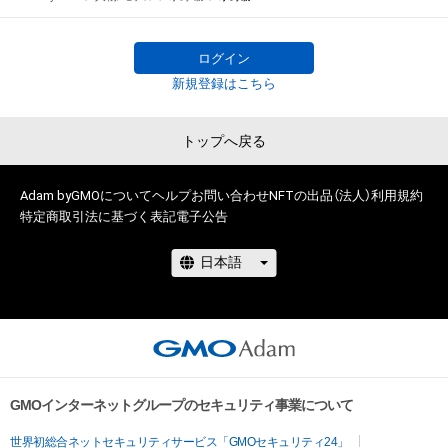
スト』がついに始動！ 

グランプリ特典は雑誌『女性セブン』誌上での単独グラビア＆単
独写真集の発売！

ログイン
新規登録はこちら
一次予選は、7月13日～8月18日まで開催。

トップへ戻る
俳優、モデル、インフルエンサー、タレントなど個性豊かな参加
者48人の中から無料NFTのダウンロード数上位16名が二次予選
に選ばれます。NFTを無料でゲットしてあなたの”推し”を応援
Adam byGMOについて
ヘルプ
お問い合わせ
NFTの出品（法人）
利用規約
特定商取引法に基づく表記
電子公告
しよう！

無料NFTを取得するには、以下『NEWSポストセブン』サイト上
の各参加者のリンクから無料NFTダウンロードページに遷移し
てください。

NFTを取得するにはAdamのアカウント開設が必要です。 

www.news-
GMOインターネットグループのセキュリティ事業について
postseven.com/archives/20230713_1884116.html
世界初総合ネットセキュリティサービス「GMOセキュリティ24」