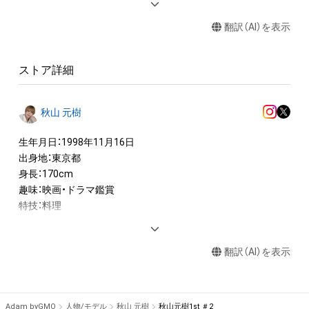
・本アイテムに関する創作物(画像および映像、音楽、商標または
翻訳（AI）を表示
ロゴ等を含みますがこれらに限られません。)にかかる知的財産
権(著作権、特許権、実用新案権、商標権、意匠権その他の知的財
産権(それらの権利を取得し、又はそれらの権利につき登録等を
ストア詳細
出願する権利を含みます。)を意味します。)は、本アイテムの著
作権を有する方、著作隣接権の権利者またはその管理委託を受
けている者によって保護されています。そのため、本アイテム
秋山 元樹
を保有していたとしても、本アイテムに関する創作物にかかる
知的財産権を有することを意味しません。

生年月日：1998年11月16日

・本アイテムの著作権を有する方、著作隣接権の権利者またはそ
出身地：東京都

の管理委託を受けている者からの事前の同意なしに、上記の「本
身長：170cm

アイテムの保有者が有する権利」の範囲を超えた行為、知的財産
趣味：映画・ドラマ鑑賞

権を侵害するおそれのある行為(改変、公開、配布、逆コンパイ
特技：料理

ル、リバースエンジニアリングを含みますが、これに限定されま
せん。)を行うことはできません。

--

・本アイテムに関する創作物の利用については、公序良俗や法令
翻訳（AI）を表示
に反する利用またはその恐れのある利用など、作成者が不適切
◆国民的推しMENコンテスト◆

日本初！NFTを活用した男性コンテスト『国民的推しMENコンテ
Adam byGMO
人物/モデル
秋山 元樹
秋山元樹1st ＃2