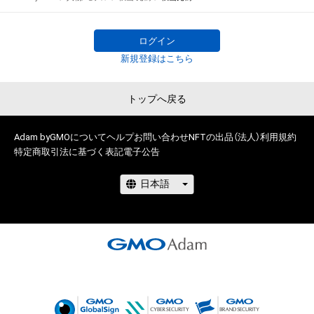
スト』がついに始動！ 

グランプリ特典は雑誌『女性セブン』誌上での単独グラビア＆単
独写真集の発売！

ログイン
新規登録はこちら
一次予選は、7月13日～8月18日まで開催。

トップへ戻る
俳優、モデル、インフルエンサー、タレントなど個性豊かな参加
者48人の中から無料NFTのダウンロード数上位16名が二次予選
に選ばれます。NFTを無料でゲットしてあなたの”推し”を応援
Adam byGMOについて
ヘルプ
お問い合わせ
NFTの出品（法人）
利用規約
特定商取引法に基づく表記
電子公告
しよう！

無料NFTを取得するには、以下『NEWSポストセブン』サイト上
の各参加者のリンクから無料NFTダウンロードページに遷移し
てください。

NFTを取得するにはAdamのアカウント開設が必要です。 

www.news-
postseven.com/archives/20230713_1884116.html