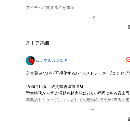
アイテムに関する注意事項

・本アイテムに関する創作物(画像および映像、音楽、商標
みますがこれらに限られません。)にかかる知的財産権(著
用新案権、商標権、意匠権その他の知的財産権(それらの権
それらの権利につき登録等を出願する権利を含みます。)を
は、本アイテムの著作権を有する方、著作隣接権の権利者
ストア詳細
託を受けている者によって保護されています。そのため、
有していたとしても、本アイテムに関する創作物にかか
ムラマスカツユキ
することを意味しません。

・本アイテムの著作権を有する方、著作隣接権の権利者ま
【『言葉遊び』を『可視化する』イラストレーター/コンセプタ
を受けている者からの事前の同意なしに、上記の「本アイ
する権利」の範囲を超えた行為、知的財産権を侵害するお
1988.11.15.　佐賀県唐津市出身

(改変、公開、配布、逆コンパイル、リバースエンジニアリ
学生時代から音楽活動を精力的に行い、福岡にある音楽専
これに限定されません。)を行うことはできません。

卒業後もミュージシャンとしての活動を行うが『表現の追
・本アイテムに関する創作物の利用については、公序良俗
究』という考えの中で、

用またはその恐れのある利用など、作成者が不適切である
絵に出会い現在のスタイルに成る。

利用をお断りさせていただきます。

2016年より【始祖鳥×着物×パリの街並み】という出会わ
このアイテムに関するお問い合わせ先
