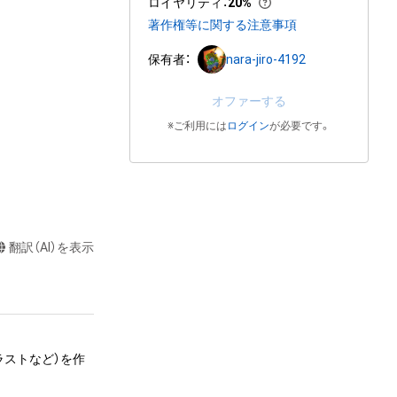
ロイヤリティ
：
20%
著作権等に関する注意事項
保有者：
nara-jiro-4192
オファーする
※ご利用には
ログイン
が必要です。
翻訳（AI）を表示
ラストなど）を作