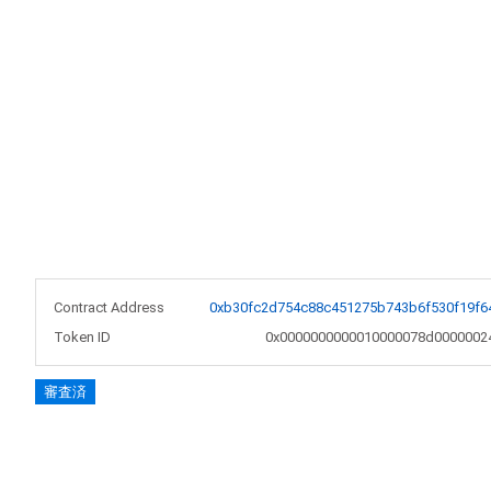
Contract Address
0xb30fc2d754c88c451275b743b6f530f19f6
Token ID
0x0000000000010000078d0000002
審査済