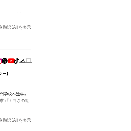
またはロゴ等を含
作権、特許権、実
翻訳（AI）を表示
利を取得し、又は
意味します。)
またはその管理委
本アイテムを保
る知的財産権を有
たはその管理委託
ー】

テムの保有者が有
それのある行為
ングを含みますが、
門学校へ進学。

求』『面白さの追
や法令に反する利
と判断した場合、
翻訳（AI）を表示
ないもの同士を組