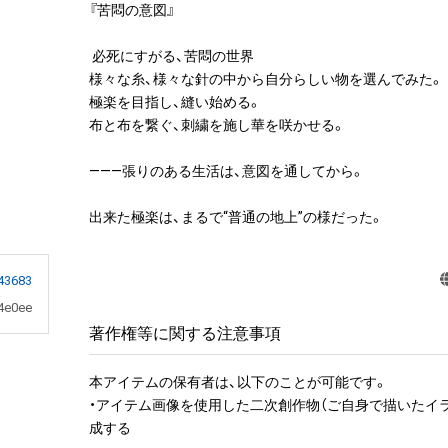
『苦悶の意図』

 必死にすがる、苦悶の世界

様々な糸、様々な針の中から自分らしい物を選んでみた。

極楽を目指し、縫い始める。

布と布を繋ぐ、刺繍を施し華を咲かせる。

———張りのある生活は、意図を通してから。

出来た極楽は、まるで“普通の地上”の様だった。
43683
4e0ee
著作権等に関する注意事項
本アイテムの保有者は、以下のことが可能です。

・アイテム画像を使用した二次創作物（ご自身で描いたイ
成する
