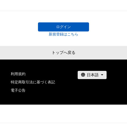
み合わせることが出来るという人間の想像力をコンセプ
ムラマスカツユキ

『Archaeopteryx don't know the kimono.』から
muramasu1988@gmail.com
タート。

2023年現在様々な角度からのアプローチや作品同士のス
ログイン
自身の誕生日である11月の七五三を題材とした『千早振る
新規登録はこちら
を迎える。

主にコピックにて彩色

トップへ戻る
■COPICAWARD2021入選
利用規約
特定商取引法に基づく表記
電子公告