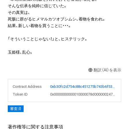
そんな伝承を純粋に信じていた。

その真実は、

死骸に群がるヒメマルカツオブシムシ、着物を食われ。

結果、新しい着物を買うことに・・・。

「そういうことじゃない！」と、ヒステリック。

玉姫様、乱心。
翻訳（AI）を表示
Contract Address
0xb30fc2d754c88c451275b743b6f530f19f643683
Token ID
0x0000000000010000078d0000002478ff
審査済
著作権等に関する注意事項