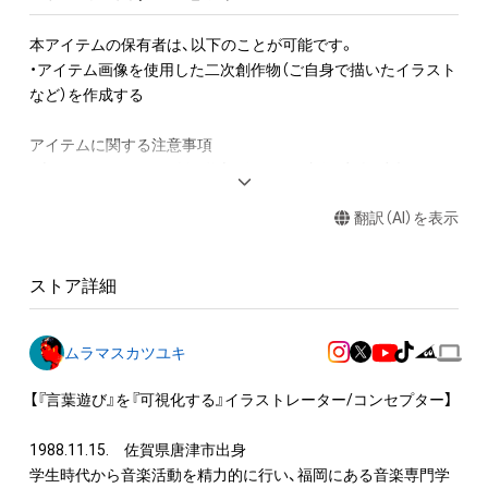
本アイテムの保有者は、以下のことが可能です。

・アイテム画像を使用した二次創作物（ご自身で描いたイラスト
など）を作成する

アイテムに関する注意事項

・本アイテムに関する創作物(画像および映像、音楽、商標または
ロゴ等を含みますがこれらに限られません。)にかかる知的財産
翻訳（AI）を表示
権(著作権、特許権、実用新案権、商標権、意匠権その他の知的財
産権(それらの権利を取得し、又はそれらの権利につき登録等を
出願する権利を含みます。)を意味します。)は、本アイテムの著
ストア詳細
作権を有する方、著作隣接権の権利者またはその管理委託を受
けている者によって保護されています。そのため、本アイテム
を保有していたとしても、本アイテムに関する創作物にかかる
ムラマスカツユキ
知的財産権を有することを意味しません。

・本アイテムの著作権を有する方、著作隣接権の権利者またはそ
【『言葉遊び』を『可視化する』イラストレーター/コンセプター】

の管理委託を受けている者からの事前の同意なしに、上記の「本
アイテムの保有者が有する権利」の範囲を超えた行為、知的財産
1988.11.15.　佐賀県唐津市出身

権を侵害するおそれのある行為(改変、公開、配布、逆コンパイ
学生時代から音楽活動を精力的に行い、福岡にある音楽専門学