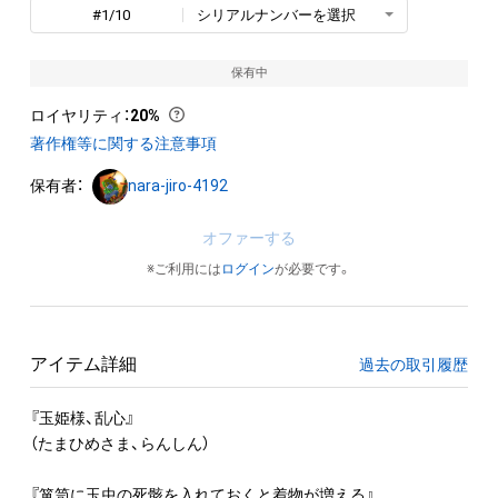
#1/10
シリアルナンバーを選択
保有中
ロイヤリティ
：
20%
著作権等に関する注意事項
保有者：
nara-jiro-4192
オファーする
※ご利用には
ログイン
が必要です。
アイテム詳細
過去の取引履歴
『玉姫様、乱心』

（たまひめさま、らんしん）

『箪笥に玉虫の死骸を入れておくと着物が増える』
