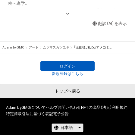
ル、リバースエンジニアリングを含みますが、これに限定されま
校へ進学。

せん。)を行うことはできません。

卒業後もミュージシャンとしての活動を行うが『表現の追求』
・本アイテムに関する創作物の利用については、公序良俗や法令
『面白さの追究』という考えの中で、

に反する利用またはその恐れのある利用など、作成者が不適切
翻訳（AI）を表示
絵に出会い現在のスタイルに成る。

であると判断した場合、利用をお断りさせていただきます。

2016年より【始祖鳥×着物×パリの街並み】という出会わないも
このアイテムに関するお問い合わせ先

の同士を組み合わせることが出来るという人間の想像力をコン
Adam byGMO
アート
ムラマスカツユキ
『玉姫様、乱心』アメコミPOPVer.②
ムラマスカツユキ

セプトにした作品『Archaeopteryx don't know the kimono.』か
muramasu1988@gmail.com
らオリジナル作品の制作をスタート。

2023年現在様々な角度からのアプローチや作品同士のスピン
ログイン
オフを重ね自身の誕生日である11月の七五三を題材とした『千
新規登録はこちら
早振る神』にて100作目を迎える。

トップへ戻る
主にコピックにて彩色

■COPICAWARD2021入選
Adam byGMOについて
ヘルプ
お問い合わせ
NFTの出品（法人）
利用規約
特定商取引法に基づく表記
電子公告