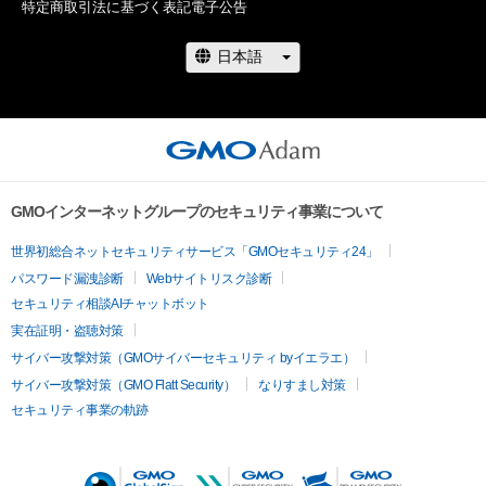
特定商取引法に基づく表記
電子公告
www.instagram.com/kom__art.jp/
GMOインターネットグループのセキュリティ事業について
世界初総合ネットセキュリティサービス「GMOセキュリティ24」
パスワード漏洩診断
Webサイトリスク診断
セキュリティ相談AIチャットボット
実在証明・盗聴対策
サイバー攻撃対策（GMOサイバーセキュリティ byイエラエ）
サイバー攻撃対策（GMO Flatt Security）
なりすまし対策
セキュリティ事業の軌跡