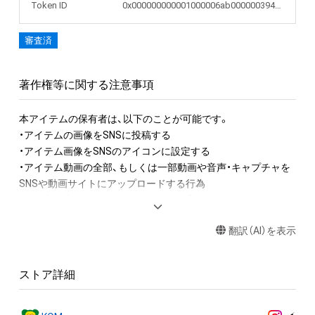
Token ID
0x000000000001000006ab0000003947ff
審査済
著作権等に関する注意事項
本アイテムの保有者は、以下のことが可能です。

・アイテムの画像をSNSに投稿する

・アイテム画像をSNSのアイコンに設定する

・アイテム動画の全部、もしくは一部動画や音声・キャプチャを
SNSや動画サイトにアップロードする行為

・保有者限定コンテンツをSNSにアップロードする

・アイテムの画像を印刷して部屋に飾る

翻訳（AI）を表示
・アイテムの画像を使用してメッセージカードを制作し友達に
送る

ストア詳細
アイテムに関する注意事項

・本アイテムに関する創作物(画像および映像、音楽、商標または
ロゴ等を含みますがこれらに限られません。)にかかる知的財産