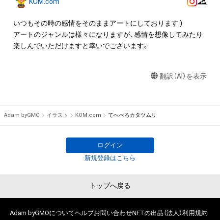
KOM.com
権(著作権、特許権、実用新案権、商標権、意匠権その他の知的財
産権(それらの権利を取得し、又はそれらの権利につき登録等を
いつもその時の感情をそのままアートにしております:)

出願する権利を含みます。)を意味します。)は、本アイテムの著
アートのジャンルは様々になりますが、感情を想像してみたり
作権を有する方、著作隣接権の権利者またはその管理委託を受
楽しんでいただけますと幸いでございます。
けている者によって保護されています。そのため、本アイテム
を保有していたとしても、本アイテムに関する創作物にかかる
翻訳（AI）を表示
知的財産権を有することを意味しません。

・本アイテムの著作権を有する方、著作隣接権の権利者またはそ
の管理委託を受けている者からの事前の同意なしに、上記の「本
アイテムの保有者が有する権利」の範囲を超えた行為、知的財産
Adam byGMO
イラスト
KOM.com
てへぺろカタツムリ
権を侵害するおそれのある行為(改変、公開、配布、逆コンパイ
ル、リバースエンジニアリングを含みますが、これに限定されま
せん。)を行うことはできません。

ログイン
・本アイテムに関する創作物の利用については、公序良俗や法令
新規登録はこちら
に反する利用またはその恐れのある利用など、作成者が不適切
であると判断した場合、利用をお断りさせていただきます。

トップへ戻る
このアイテムに関するお問い合わせ先

Adam byGMOについて
ヘルプ
お問い合わせ
NFTの出品（法人）
利用規約