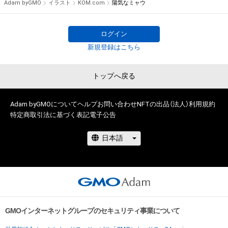
Adam byGMO
イラスト
KOM.com
陽気なミャウ
権を侵害するおそれのある行為(改変、公開、配布、逆コンパイ
ル、リバースエンジニアリングを含みますが、これに限定されま
せん。)を行うことはできません。

ログイン
・本アイテムに関する創作物の利用については、公序良俗や法令
新規登録はこちら
に反する利用またはその恐れのある利用など、作成者が不適切
であると判断した場合、利用をお断りさせていただきます。

トップへ戻る
このアイテムに関するお問い合わせ先

Adam byGMOについて
ヘルプ
お問い合わせ
NFTの出品（法人）
利用規約
特定商取引法に基づく表記
電子公告
www.instagram.com/kom__art.jp/
GMOインターネットグループのセキュリティ事業について