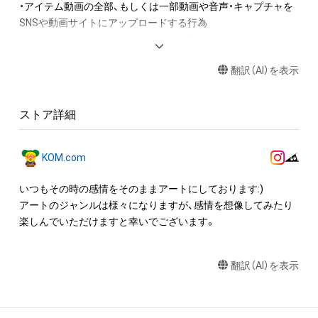
・アイテム動画の全部、もしくは一部動画や音声・キャプチャを
SNSや動画サイトにアップロードする行為

・保有者限定コンテンツをSNSにアップロードする

・アイテムの画像を印刷して部屋に飾る

翻訳（AI）を表示
・アイテムの画像を使用してメッセージカードを制作し友達に
送る

ストア詳細
アイテムに関する注意事項

・本アイテムに関する創作物(画像および映像、音楽、商標または
ロゴ等を含みますがこれらに限られません。)にかかる知的財産
KOM.com
権(著作権、特許権、実用新案権、商標権、意匠権その他の知的財
産権(それらの権利を取得し、又はそれらの権利につき登録等を
いつもその時の感情をそのままアートにしております:)

出願する権利を含みます。)を意味します。)は、本アイテムの著
アートのジャンルは様々になりますが、感情を想像してみたり
作権を有する方、著作隣接権の権利者またはその管理委託を受
楽しんでいただけますと幸いでございます。
けている者によって保護されています。そのため、本アイテム
を保有していたとしても、本アイテムに関する創作物にかかる
翻訳（AI）を表示
知的財産権を有することを意味しません。

・本アイテムの著作権を有する方、著作隣接権の権利者またはそ
の管理委託を受けている者からの事前の同意なしに、上記の「本
アイテムの保有者が有する権利」の範囲を超えた行為、知的財産