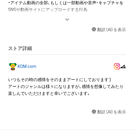
・アイテム動画の全部、もしくは一部動画や音声・キャプチャを
SNSや動画サイトにアップロードする行為

・保有者限定コンテンツをSNSにアップロードする

・アイテムの画像を印刷して部屋に飾る

翻訳（AI）を表示
・アイテムの画像を使用してメッセージカードを制作し友達に
送る

ストア詳細
アイテムに関する注意事項

・本アイテムに関する創作物(画像および映像、音楽、商標または
ロゴ等を含みますがこれらに限られません。)にかかる知的財産
KOM.com
権(著作権、特許権、実用新案権、商標権、意匠権その他の知的財
産権(それらの権利を取得し、又はそれらの権利につき登録等を
いつもその時の感情をそのままアートにしております:)

出願する権利を含みます。)を意味します。)は、本アイテムの著
アートのジャンルは様々になりますが、感情を想像してみたり
作権を有する方、著作隣接権の権利者またはその管理委託を受
楽しんでいただけますと幸いでございます。
けている者によって保護されています。そのため、本アイテム
を保有していたとしても、本アイテムに関する創作物にかかる
翻訳（AI）を表示
知的財産権を有することを意味しません。

・本アイテムの著作権を有する方、著作隣接権の権利者またはそ
の管理委託を受けている者からの事前の同意なしに、上記の「本
アイテムの保有者が有する権利」の範囲を超えた行為、知的財産