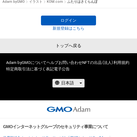
Adam byGMO
イラスト
KOM.com
ふたりはさくらんぼ
権を侵害するおそれのある行為(改変、公開、配布、逆コンパイ
ル、リバースエンジニアリングを含みますが、これに限定されま
せん。)を行うことはできません。

ログイン
・本アイテムに関する創作物の利用については、公序良俗や法令
新規登録はこちら
に反する利用またはその恐れのある利用など、作成者が不適切
であると判断した場合、利用をお断りさせていただきます。

トップへ戻る
このアイテムに関するお問い合わせ先

Adam byGMOについて
ヘルプ
お問い合わせ
NFTの出品（法人）
利用規約
特定商取引法に基づく表記
電子公告
www.instagram.com/kom__art.jp/
GMOインターネットグループのセキュリティ事業について