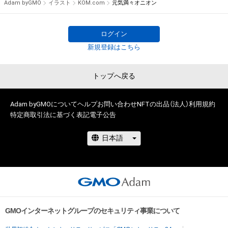
Adam byGMO
イラスト
KOM.com
元気満々オニオン
権を侵害するおそれのある行為(改変、公開、配布、逆コンパイ
ル、リバースエンジニアリングを含みますが、これに限定されま
せん。)を行うことはできません。

ログイン
・本アイテムに関する創作物の利用については、公序良俗や法令
新規登録はこちら
に反する利用またはその恐れのある利用など、作成者が不適切
であると判断した場合、利用をお断りさせていただきます。

トップへ戻る
このアイテムに関するお問い合わせ先

Adam byGMOについて
ヘルプ
お問い合わせ
NFTの出品（法人）
利用規約
特定商取引法に基づく表記
電子公告
www.instagram.com/kom__art.jp/
GMOインターネットグループのセキュリティ事業について