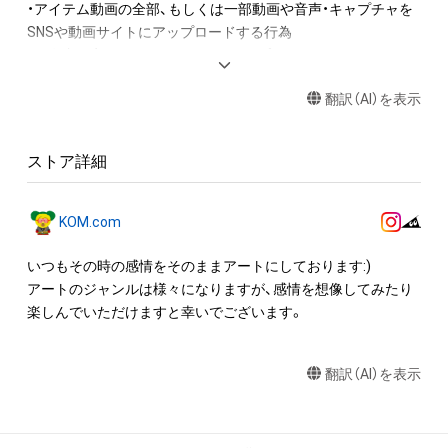
・アイテム動画の全部、もしくは一部動画や音声・キャプチャを
SNSや動画サイトにアップロードする行為

・保有者限定コンテンツをSNSにアップロードする

・アイテムの画像を印刷して部屋に飾る

翻訳（AI）を表示
・アイテムの画像を使用してメッセージカードを制作し友達に
送る

ストア詳細
アイテムに関する注意事項

・本アイテムに関する創作物(画像および映像、音楽、商標または
ロゴ等を含みますがこれらに限られません。)にかかる知的財産
KOM.com
権(著作権、特許権、実用新案権、商標権、意匠権その他の知的財
産権(それらの権利を取得し、又はそれらの権利につき登録等を
いつもその時の感情をそのままアートにしております:)

出願する権利を含みます。)を意味します。)は、本アイテムの著
アートのジャンルは様々になりますが、感情を想像してみたり
作権を有する方、著作隣接権の権利者またはその管理委託を受
楽しんでいただけますと幸いでございます。
けている者によって保護されています。そのため、本アイテム
を保有していたとしても、本アイテムに関する創作物にかかる
翻訳（AI）を表示
知的財産権を有することを意味しません。

・本アイテムの著作権を有する方、著作隣接権の権利者またはそ
の管理委託を受けている者からの事前の同意なしに、上記の「本
アイテムの保有者が有する権利」の範囲を超えた行為、知的財産