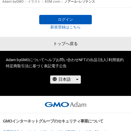
Adam byGMO
イラスト
KOM.com
ノアール・レゾナンス
権を侵害するおそれのある行為(改変、公開、配布、逆コンパイ
ル、リバースエンジニアリングを含みますが、これに限定されま
せん。)を行うことはできません。

ログイン
・本アイテムに関する創作物の利用については、公序良俗や法令
新規登録はこちら
に反する利用またはその恐れのある利用など、作成者が不適切
であると判断した場合、利用をお断りさせていただきます。

トップへ戻る
このアイテムに関するお問い合わせ先

Adam byGMOについて
ヘルプ
お問い合わせ
NFTの出品（法人）
利用規約
特定商取引法に基づく表記
電子公告
www.instagram.com/kom__art.jp/
GMOインターネットグループのセキュリティ事業について