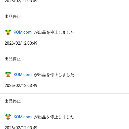
2026/02/12 03:49
出品停止
KOM.com
が出品を停止しました
2026/02/12 03:49
出品停止
KOM.com
が出品を停止しました
2026/02/12 03:49
出品停止
KOM.com
が出品を停止しました
2026/02/12 03:49