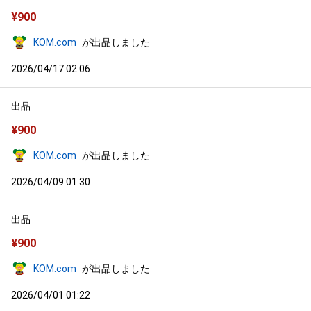
¥
900
KOM.com
が出品しました
2026/04/17 02:06
出品
¥
900
KOM.com
が出品しました
2026/04/09 01:30
出品
¥
900
KOM.com
が出品しました
2026/04/01 01:22