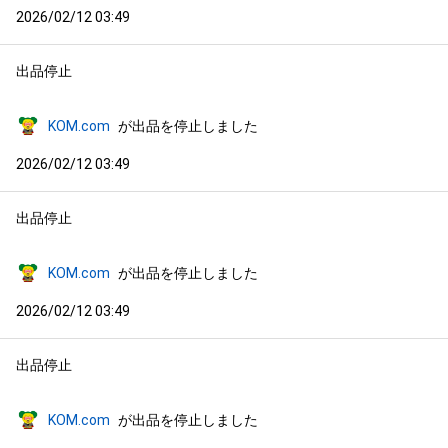
2026/02/12 03:49
出品停止
KOM.com
が出品を停止しました
2026/02/12 03:49
出品停止
KOM.com
が出品を停止しました
2026/02/12 03:49
出品停止
KOM.com
が出品を停止しました