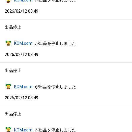
2026/02/12 03:49
出品停止
KOM.com
が出品を停止しました
2026/02/12 03:49
出品停止
KOM.com
が出品を停止しました
2026/02/12 03:49
出品停止
KOM.com
が出品を停止しました