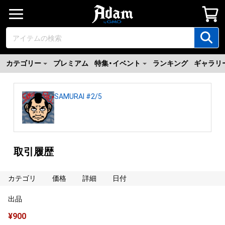
カテゴリー
プレミアム
特集・イベント
ランキング
ギャラリ
SAMURAI #2/5
取引履歴
カテゴリ
価格
詳細
日付
出品
¥
900