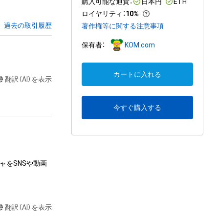
購入可能な通貨：
日本円
ETH
ロイヤリティ
：
10%
過去の取引履歴
著作権等に関する注意事項
保有者：
KOM.com
カートに入れる
翻訳（AI）を表示
今すぐ購入する
ャをSNSや動画
翻訳（AI）を表示
達に送る
