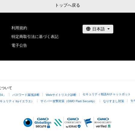
トップへ戻る
www.instagram.com/kom__art.jp/
利用規約
特定商取引法に基づく表記
電子公告
について
セキュリティ相談AIチャットボット
24」
パスワード漏洩診断
Webサイトリスク診断
セ
キュリティ byイエラエ）
サイバー攻撃対策（GMO Flatt Security）
なりすまし対策