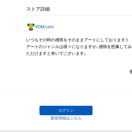
アイテムに関する注意事項

ストア詳細
・本アイテムに関する創作物(画像および映像、音楽、商標
みますがこれらに限られません。)にかかる知的財産権(著
KOM.com
用新案権、商標権、意匠権その他の知的財産権(それらの権
それらの権利につき登録等を出願する権利を含みます。)を
いつもその時の感情をそのままアートにしております:)

は、本アイテムの著作権を有する方、著作隣接権の権利者
アートのジャンルは様々になりますが、感情を想像して
託を受けている者によって保護されています。そのため、
ただけますと幸いでございます。
有していたとしても、本アイテムに関する創作物にかか
することを意味しません。

・本アイテムの著作権を有する方、著作隣接権の権利者ま
を受けている者からの事前の同意なしに、上記の「本アイ
する権利」の範囲を超えた行為、知的財産権を侵害するお
(改変、公開、配布、逆コンパイル、リバースエンジニアリ
これに限定されません。)を行うことはできません。

・本アイテムに関する創作物の利用については、公序良俗
用またはその恐れのある利用など、作成者が不適切である
ログイン
利用をお断りさせていただきます。

新規登録はこちら
このアイテムに関するお問い合わせ先
