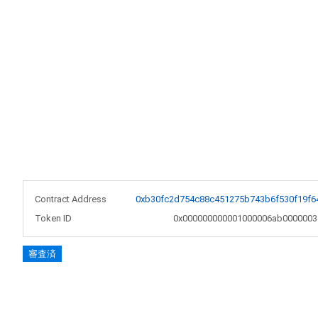
Contract Address
0xb30fc2d754c88c451275b743b6f530f19f6
Token ID
0x000000000001000006ab0000003
審査済