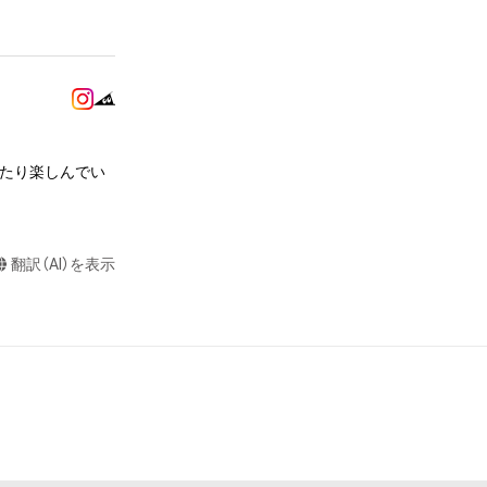
またはロゴ等を含
作権、特許権、実
利を取得し、又は
意味します。)
またはその管理委
みたり楽しんでい
本アイテムを保
る知的財産権を有
たはその管理委託
翻訳（AI）を表示
テムの保有者が有
それのある行為
ングを含みますが、
や法令に反する利
と判断した場合、