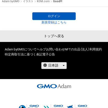
Adam byGMO
イラスト
KOM.com
Good!!!
権を侵害するおそれのある行為(改変、公開、配布、逆コンパイ
ル、リバースエンジニアリングを含みますが、これに限定されま
せん。)を行うことはできません。

ログイン
・本アイテムに関する創作物の利用については、公序良俗や法令
新規登録はこちら
に反する利用またはその恐れのある利用など、作成者が不適切
であると判断した場合、利用をお断りさせていただきます。

トップへ戻る
このアイテムに関するお問い合わせ先

Adam byGMOについて
ヘルプ
お問い合わせ
NFTの出品（法人）
利用規約
特定商取引法に基づく表記
電子公告
www.instagram.com/kom__art.jp/