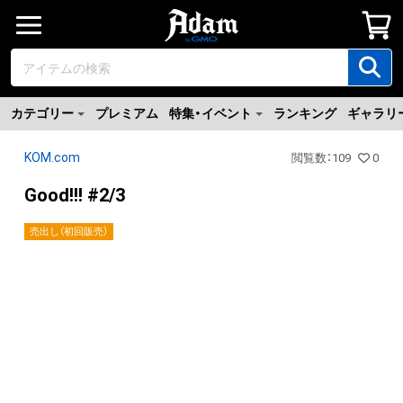
カテゴリー
プレミアム
特集・イベント
ランキング
ギャラリ
KOM.com
閲覧数
：
109
0
Good!!! #2/3
売出し（初回販売）