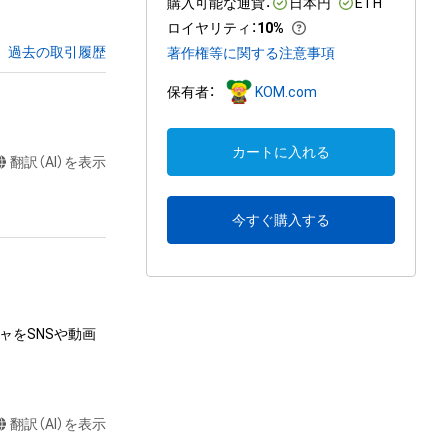
購入可能な通貨：
日本円
ETH
ロイヤリティ
：
10%
過去の取引履歴
著作権等に関する注意事項
保有者：
KOM.com
カートに入れる
翻訳（AI）を表示
今すぐ購入する
ャをSNSや動画
翻訳（AI）を表示
達に送る
