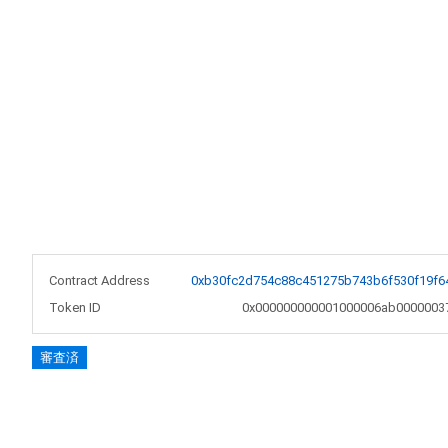
Contract Address
0xb30fc2d754c88c451275b743b6f530f19f6
Token ID
0x000000000001000006ab0000003
審査済