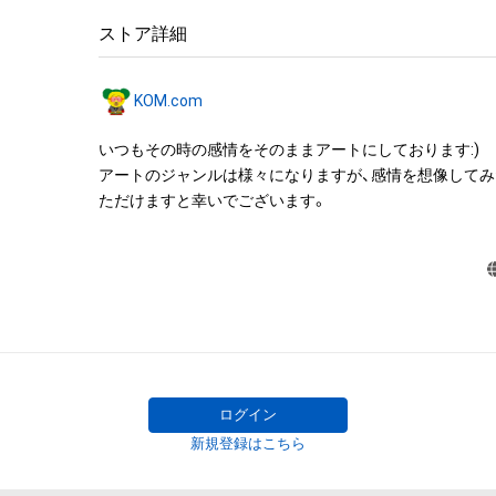
アイテムに関する注意事項

ストア詳細
・本アイテムに関する創作物(画像および映像、音楽、商標
みますがこれらに限られません。)にかかる知的財産権(著
KOM.com
用新案権、商標権、意匠権その他の知的財産権(それらの権
それらの権利につき登録等を出願する権利を含みます。)を
いつもその時の感情をそのままアートにしております:)

は、本アイテムの著作権を有する方、著作隣接権の権利者
アートのジャンルは様々になりますが、感情を想像して
託を受けている者によって保護されています。そのため、
ただけますと幸いでございます。
有していたとしても、本アイテムに関する創作物にかか
することを意味しません。

・本アイテムの著作権を有する方、著作隣接権の権利者ま
を受けている者からの事前の同意なしに、上記の「本アイ
する権利」の範囲を超えた行為、知的財産権を侵害するお
(改変、公開、配布、逆コンパイル、リバースエンジニアリ
これに限定されません。)を行うことはできません。

・本アイテムに関する創作物の利用については、公序良俗
用またはその恐れのある利用など、作成者が不適切である
ログイン
利用をお断りさせていただきます。

新規登録はこちら
このアイテムに関するお問い合わせ先
