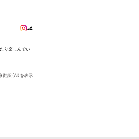
またはロゴ等を含
作権、特許権、実
利を取得し、又は
意味します。)
またはその管理委
みたり楽しんでい
本アイテムを保
る知的財産権を有
たはその管理委託
翻訳（AI）を表示
テムの保有者が有
それのある行為
ングを含みますが、
や法令に反する利
と判断した場合、