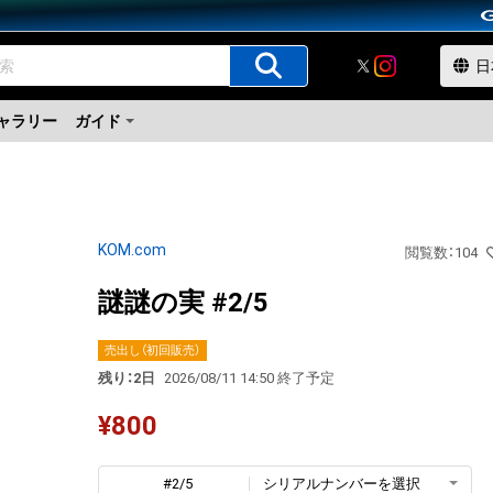
ャラリー
ガイド
KOM.com
閲覧数
：
104
謎謎の実 #2/5
売出し（初回販売）
残り：2日
2026/08/11 14:50 終了予定
¥
800
#2/5
シリアルナンバーを選択