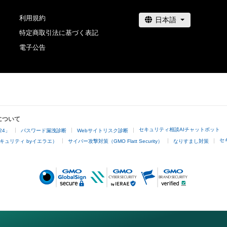
利用規約
特定商取引法に基づく表記
電子公告
について
セキュリティ相談AIチャットボット
24」
パスワード漏洩診断
Webサイトリスク診断
セ
キュリティ byイエラエ）
サイバー攻撃対策（GMO Flatt Security）
なりすまし対策