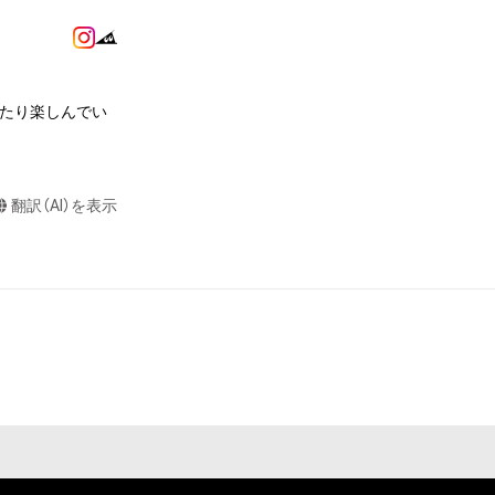
作権、特許権、実
利を取得し、又は
意味します。)
またはその管理委
みたり楽しんでい
本アイテムを保
る知的財産権を有
たはその管理委託
翻訳（AI）を表示
テムの保有者が有
それのある行為
ングを含みますが、
や法令に反する利
と判断した場合、