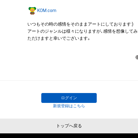
みますがこれらに限られません。)にかかる知的財産権(著
KOM.com
用新案権、商標権、意匠権その他の知的財産権(それらの権
それらの権利につき登録等を出願する権利を含みます。)を
いつもその時の感情をそのままアートにしております:)

は、本アイテムの著作権を有する方、著作隣接権の権利者
アートのジャンルは様々になりますが、感情を想像して
託を受けている者によって保護されています。そのため、
ただけますと幸いでございます。
有していたとしても、本アイテムに関する創作物にかか
することを意味しません。

・本アイテムの著作権を有する方、著作隣接権の権利者ま
を受けている者からの事前の同意なしに、上記の「本アイ
する権利」の範囲を超えた行為、知的財産権を侵害するお
(改変、公開、配布、逆コンパイル、リバースエンジニアリ
これに限定されません。)を行うことはできません。

・本アイテムに関する創作物の利用については、公序良俗
用またはその恐れのある利用など、作成者が不適切である
ログイン
利用をお断りさせていただきます。

新規登録はこちら
このアイテムに関するお問い合わせ先

トップへ戻る
www.instagram.com/kom__art.jp/