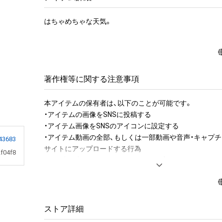
はちゃめちゃな天気。
著作権等に関する注意事項
本アイテムの保有者は、以下のことが可能です。

・アイテムの画像をSNSに投稿する

・アイテム画像をSNSのアイコンに設定する

・アイテム動画の全部、もしくは一部動画や音声・キャプチ
43683
サイトにアップロードする行為

f04f8
・保有者限定コンテンツをSNSにアップロードする

・アイテムの画像を印刷して部屋に飾る

・アイテムの画像を使用してメッセージカードを制作し友
アイテムに関する注意事項

ストア詳細
・本アイテムに関する創作物(画像および映像、音楽、商標