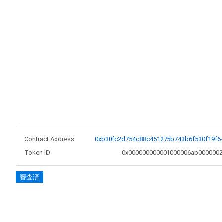
Contract Address
0xb30fc2d754c88c451275b743b6f530f19f6
Token ID
0x000000000001000006ab0000002
審査済