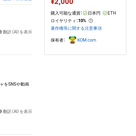
¥
2,000
購入可能な通貨：
日本円
ETH
ロイヤリティ
：
10%
著作権等に関する注意事項
翻訳（AI）を表示
保有者：
KOM.com
ャをSNSや動画
翻訳（AI）を表示
達に送る

またはロゴ等を含