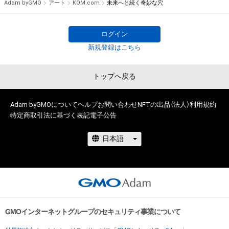
Adam byGMO
アート
KOM.com
未来へと続く奇妙な穴
権を侵害するおそれのある行為(改変、公開、配布、逆コンパイ
ル、リバースエンジニアリングを含みますが、これに限定されま
せん。)を行うことはできません。

ログイン
・本アイテムに関する創作物の利用については、公序良俗や法令
新規登録はこちら
に反する利用またはその恐れのある利用など、作成者が不適切
であると判断した場合、利用をお断りさせていただきます。

トップへ戻る
このアイテムに関するお問い合わせ先

Adam byGMOについて
ヘルプ
お問い合わせ
NFTの出品（法人）
利用規約
特定商取引法に基づく表記
電子公告
www.instagram.com/kom__art.jp/
GMOインターネットグループのセキュリティ事業について