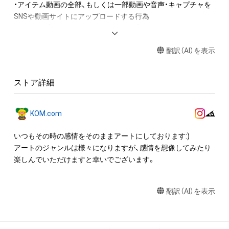
・アイテム動画の全部、もしくは一部動画や音声・キャプチャを
SNSや動画サイトにアップロードする行為

・保有者限定コンテンツをSNSにアップロードする

・アイテムの画像を印刷して部屋に飾る

翻訳（AI）を表示
・アイテムの画像を使用してメッセージカードを制作し友達に
送る

ストア詳細
アイテムに関する注意事項

・本アイテムに関する創作物(画像および映像、音楽、商標または
ロゴ等を含みますがこれらに限られません。)にかかる知的財産
KOM.com
権(著作権、特許権、実用新案権、商標権、意匠権その他の知的財
産権(それらの権利を取得し、又はそれらの権利につき登録等を
いつもその時の感情をそのままアートにしております:)

出願する権利を含みます。)を意味します。)は、本アイテムの著
アートのジャンルは様々になりますが、感情を想像してみたり
作権を有する方、著作隣接権の権利者またはその管理委託を受
楽しんでいただけますと幸いでございます。
けている者によって保護されています。そのため、本アイテム
を保有していたとしても、本アイテムに関する創作物にかかる
翻訳（AI）を表示
知的財産権を有することを意味しません。

・本アイテムの著作権を有する方、著作隣接権の権利者またはそ
の管理委託を受けている者からの事前の同意なしに、上記の「本
アイテムの保有者が有する権利」の範囲を超えた行為、知的財産