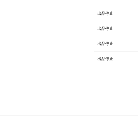
出品停止
出品停止
出品停止
出品停止