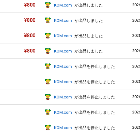
¥
800
2026
KOM.com
が出品しました
¥
800
2026
KOM.com
が出品しました
¥
800
2026
KOM.com
が出品しました
¥
800
2026
KOM.com
が出品しました
2026
KOM.com
が出品を停止しました
2026
KOM.com
が出品を停止しました
2026
KOM.com
が出品を停止しました
2026
KOM.com
が出品を停止しました
2026
KOM.com
が出品を停止しました