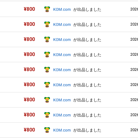
¥
800
2026
KOM.com
が出品しました
¥
800
2026
KOM.com
が出品しました
¥
800
2026
KOM.com
が出品しました
¥
800
2026
KOM.com
が出品しました
¥
800
2026
KOM.com
が出品しました
¥
800
2026
KOM.com
が出品しました
¥
800
2026
KOM.com
が出品しました
¥
800
2026
KOM.com
が出品しました
¥
800
2026
KOM.com
が出品しました