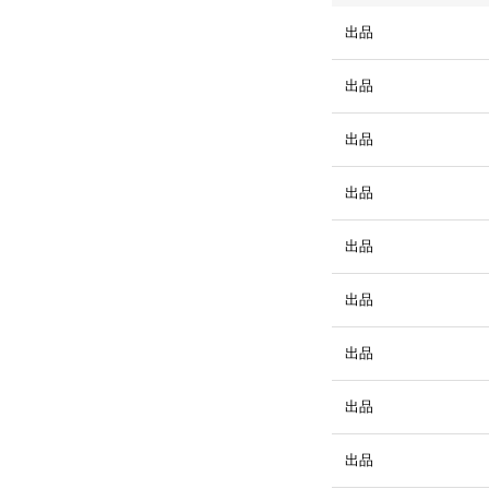
出品
出品
出品
出品
出品
出品
出品
出品
出品