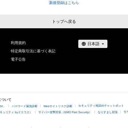
新規登録はこちら
トップへ戻る
利用規約
特定商取引法に基づく表記
電子公告
について
セキュリティ相談AIチャットボット
24」
パスワード漏洩診断
Webサイトリスク診断
セ
キュリティ byイエラエ）
サイバー攻撃対策（GMO Flatt Security）
なりすまし対策