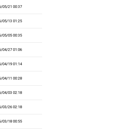
/05/21 00:37
/05/13 01:25
/05/05 00:35
/04/27 01:06
/04/19 01:14
/04/11 00:28
/04/03 02:18
/03/26 02:18
/03/18 00:55