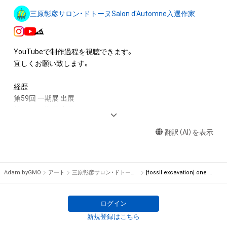
ロゴ等を含みますがこれらに限られません。)にかかる知的財産
三原彰彦サロン・ドトーヌSalon d'Automne入選作家
権(著作権、特許権、実用新案権、商標権、意匠権その他の知的財
産権(それらの権利を取得し、又はそれらの権利につき登録等を
出願する権利を含みます。)を意味します。)は、本アイテムの著
YouTubeで制作過程を視聴できます。

作権を有する方、著作隣接権の権利者またはその管理委託を受
宜しくお願い致します。

けている者によって保護されています。そのため、本アイテム
を保有していたとしても、本アイテムに関する創作物にかかる
経歴

知的財産権を有することを意味しません。

第59回 一期展 出展

・本アイテムの著作権を有する方、著作隣接権の権利者またはそ
第58回 一期展 出展

の管理委託を受けている者からの事前の同意なしに、上記の「本
日本・フランス現代美術世界展2024推薦出展

アイテムの保有者が有する権利」の範囲を超えた行為、知的財産
翻訳（AI）を表示
サロン・ドートンヌ2023/2024 入選　

権を侵害するおそれのある行為(改変、公開、配布、逆コンパイ
福岡アジア美術館カンカク展 入選

ル、リバースエンジニアリングを含みますが、これに限定されま
第2回TOKYO世界展パリ2023 入選

せん。)を行うことはできません。

一期会より会員に推挙

Adam byGMO
アート
三原彰彦サロン・ドトーヌSalon d'Automne入選作家
[fossil excavation] one scene 4/100
・本アイテムに関する創作物の利用については、公序良俗や法令
美術年鑑に登録

に反する利用またはその恐れのある利用など、作成者が不適切
一期会より準会員に推挙

第56回一期展 一般部門 入選  小品部門2作品 入選

ログイン
新規登録はこちら
所属 
