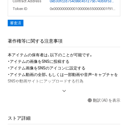
Contract Address
0xb30fc2d754c88c451275b743b6f530f19f643683
Token ID
0x000000000001000006550000001f9156
審査済
著作権等に関する注意事項
本アイテムの保有者は、以下のことが可能です。

・アイテムの画像をSNSに投稿する

・アイテム画像をSNSのアイコンに設定する

・アイテム動画の全部、もしくは一部動画や音声・キャプチャを
SNSや動画サイトにアップロードする行為

・保有者限定コンテンツをSNSにアップロードする

・アイテムの画像を印刷して部屋に飾る

翻訳（AI）を表示
・アイテムの画像を使用してメッセージカードを制作し友達に
送る

ストア詳細
アイテムに関する注意事項

・本アイテムに関する創作物(画像および映像、音楽、商標または