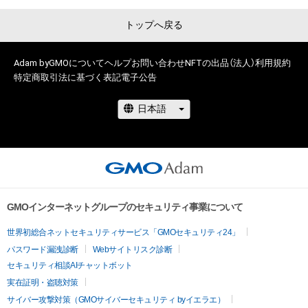
美術公募団体 一期会 会員

トップへ戻る
[サロン・ドトーヌ展]

（Salon d'Automne サロン・ドートンヌ）

Adam byGMOについて
ヘルプ
お問い合わせ
NFTの出品（法人）
利用規約
特定商取引法に基づく表記
電子公告
120年の歴史を誇るフランス屈指の難関サロン。

 世界で最も入選が難しいと言われるところもあり、賞は設けら
れていません。

主な出展者はピカソ、マティス、ヴラマンク、ブラック、モディ
リアーニ、シャガール、カンディンスキー、マイヨール、デュシ
ャン、藤田嗣治など世界の美術史を築いた芸術家達が名を連ね
ています。

世界的に、とても人気のある美術展です。

GMOインターネットグループのセキュリティ事業について
[絵で心にゆとりを 生活に豊かさを]

世界初総合ネットセキュリティサービス「GMOセキュリティ24」
絵を飾れば心にゆとりをもつ事が出来て

パスワード漏洩診断
Webサイトリスク診断
日々の生活も豊かなものになると信じています。

セキュリティ相談AIチャットボット
自分の作る作品が広く行き渡り

実在証明・盗聴対策
誰かの支えになればと思って描いてます。

１つでも多く傑作が描けるよう日々頑張ります。

サイバー攻撃対策（GMOサイバーセキュリティ byイエラエ）