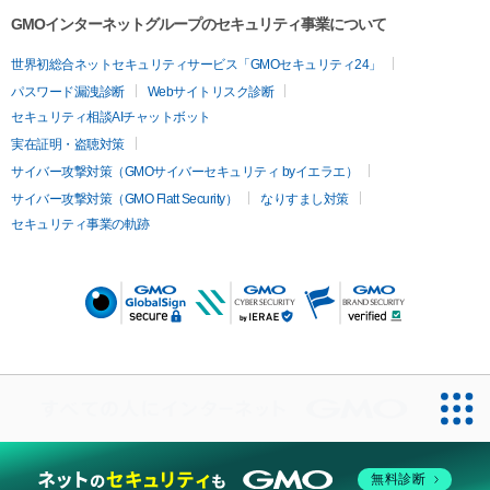
GMOインターネットグループのセキュリティ事業について
[絵で心にゆとりを 生活に豊かさを]

世界初総合ネットセキュリティサービス「GMOセキュリティ24」
絵を飾れば心にゆとりをもつ事が出来て

パスワード漏洩診断
Webサイトリスク診断
日々の生活も豊かなものになると信じています。

セキュリティ相談AIチャットボット
自分の作る作品が広く行き渡り

実在証明・盗聴対策
誰かの支えになればと思って描いてます。

１つでも多く傑作が描けるよう日々頑張ります。

サイバー攻撃対策（GMOサイバーセキュリティ byイエラエ）
宜しくお願いします。

サイバー攻撃対策（GMO Flatt Security）
なりすまし対策
セキュリティ事業の軌跡
学生時代の活動歴　

日本教育書道コンクール 準特選

岡山県習字展覧会 金賞

山陽新聞社書道展覧会 佳作

倉敷市笹沖商店街主催書画作品展 銀賞

[タイコをたたく少年]という作品を版画で制作

大原美術館に展示

クラスの皆と原寸大のピカソの[ゲルニカ]を英字紙で制作復元
（縦4ⅿ×横8ⅿ)

読売新聞に掲載
無料診断