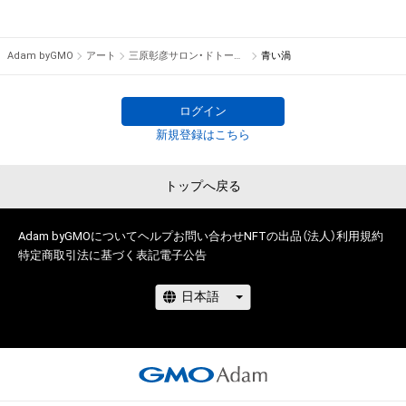
福岡アジア美術館カンカク展 入選

ル、リバースエンジニアリングを含みますが、これに限定されま
第2回TOKYO世界展パリ2023 入選

せん。)を行うことはできません。

一期会より会員に推挙

Adam byGMO
アート
三原彰彦サロン・ドトーヌSalon d'Automne入選作家
青い渦
・本アイテムに関する創作物の利用については、公序良俗や法令
美術年鑑に登録

に反する利用またはその恐れのある利用など、作成者が不適切
一期会より準会員に推挙

第56回一期展 一般部門 入選  小品部門2作品 入選

ログイン
新規登録はこちら
所属 

美術公募団体 一期会 会員

トップへ戻る
[サロン・ドトーヌ展]

（Salon d'Automne サロン・ドートンヌ）

Adam byGMOについて
ヘルプ
お問い合わせ
NFTの出品（法人）
利用規約
特定商取引法に基づく表記
電子公告
120年の歴史を誇るフランス屈指の難関サロン。

 世界で最も入選が難しいと言われるところもあり、賞は設けら
れていません。

主な出展者はピカソ、マティス、ヴラマンク、ブラック、モディ
リアーニ、シャガール、カンディンスキー、マイヨール、デュシ
ャン、藤田嗣治など世界の美術史を築いた芸術家達が名を連ね
ています。

世界的に、とても人気のある美術展です。
