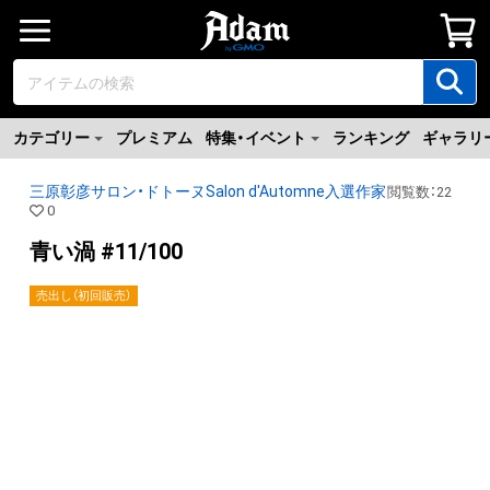
カテゴリー
プレミアム
特集・イベント
ランキング
ギャラリ
三原彰彦サロン・ドトーヌSalon d'Automne入選作家
閲覧数
：
22
0
青い渦 #11/100
売出し（初回販売）