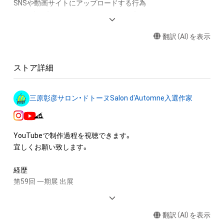
SNSや動画サイトにアップロードする行為

・保有者限定コンテンツをSNSにアップロードする

・アイテムの画像を印刷して部屋に飾る

翻訳（AI）を表示
・アイテムの画像を使用してメッセージカードを制作し友達に
送る

ストア詳細
アイテムに関する注意事項

・本アイテムに関する創作物(画像および映像、音楽、商標または
ロゴ等を含みますがこれらに限られません。)にかかる知的財産
三原彰彦サロン・ドトーヌSalon d'Automne入選作家
権(著作権、特許権、実用新案権、商標権、意匠権その他の知的財
産権(それらの権利を取得し、又はそれらの権利につき登録等を
出願する権利を含みます。)を意味します。)は、本アイテムの著
YouTubeで制作過程を視聴できます。

作権を有する方、著作隣接権の権利者またはその管理委託を受
宜しくお願い致します。

けている者によって保護されています。そのため、本アイテム
を保有していたとしても、本アイテムに関する創作物にかかる
経歴

知的財産権を有することを意味しません。

第59回 一期展 出展

・本アイテムの著作権を有する方、著作隣接権の権利者またはそ
第58回 一期展 出展

の管理委託を受けている者からの事前の同意なしに、上記の「本
日本・フランス現代美術世界展2024推薦出展

アイテムの保有者が有する権利」の範囲を超えた行為、知的財産
翻訳（AI）を表示
サロン・ドートンヌ2023/2024 入選　

権を侵害するおそれのある行為(改変、公開、配布、逆コンパイ