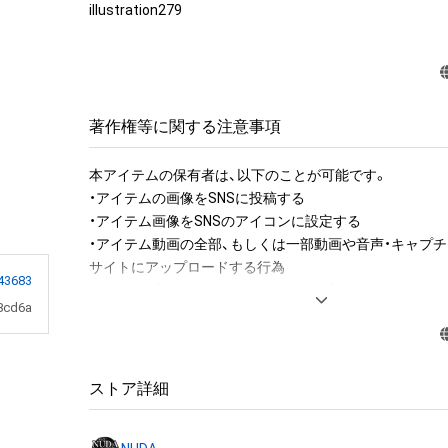
illustration279
著作権等に関する注意事項
本アイテムの保有者は、以下のことが可能です。

・アイテムの画像をSNSに投稿する

・アイテム画像をSNSのアイコンに設定する

・アイテム動画の全部、もしくは一部動画や音声・キャプチ
サイトにアップロードする行為

43683
・保有者限定コンテンツをSNSにアップロードする

8cd6a
・アイテムの画像を印刷して部屋に飾る

・アイテムの画像を使用してメッセージカードを制作し友
・アイテム画像を使用し、個人利用する用のグッズや商品を
・アイテム画像を使用し、グッズや商品を制作して有料販
ストア詳細
布をする

・アイテム画像を使用した二次創作物（ご自身で描いたイ