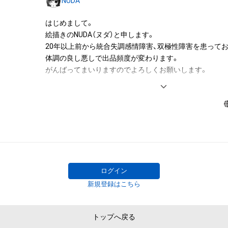
NUDA
成する

はじめまして。

アイテムに関する注意事項

絵描きのNUDA（ヌダ）と申します。

・本アイテムに関する創作物(画像および映像、音楽、商標
20年以上前から統合失調感情障害、双極性障害を患っており
みますがこれらに限られません。)にかかる知的財産権(著
体調の良し悪しで出品頻度が変わります。

用新案権、商標権、意匠権その他の知的財産権(それらの権
がんばってまいりますのでよろしくお願いします。

それらの権利につき登録等を出願する権利を含みます。)を
は、本アイテムの著作権を有する方、著作隣接権の権利者
（以下経歴です、ご参照ください。）

託を受けている者によって保護されています。そのため、
有していたとしても、本アイテムに関する創作物にかか
K社にてクリエイティブデザイン編集部所属、

することを意味しません。

S社にてTシャツ等グッズの絵柄デザイン担当、

・本アイテムの著作権を有する方、著作隣接権の権利者ま
その後フリーランスにて、イラスト制作やグラフィック
を受けている者からの事前の同意なしに、上記の「本アイ
多数有り。

する権利」の範囲を超えた行為、知的財産権を侵害するお
2010年には神楽坂アユミギャラリーにて個展「混乱〜altern
(改変、公開、配布、逆コンパイル、リバースエンジニアリ
ログイン
催。

これに限定されません。)を行うことはできません。

新規登録はこちら
その他、漫画を制作していた期間もあり、

・本アイテムに関する創作物の利用については、公序良俗
2011年には週刊少年ジャンプ第82回手塚賞準入選を受賞。
用またはその恐れのある利用など、作成者が不適切である
他デザインフェスタ出店など。

利用をお断りさせていただきます。

トップへ戻る
様々な創作活動を展開し続けております。
