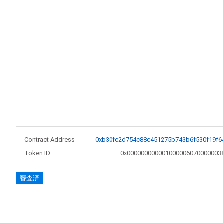
Contract Address
0xb30fc2d754c88c451275b743b6f530f19f6
Token ID
0x000000000001000006070000003
審査済