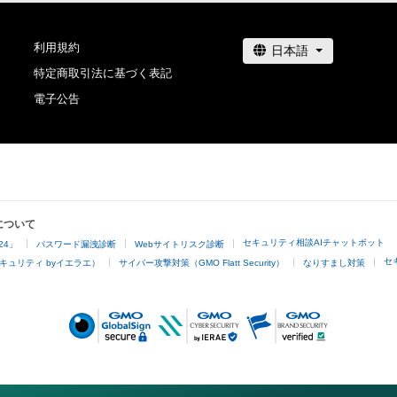
このアイテムに関するお問い合わせ先

どうぞよろしくお願いします。
NUDA

利用規約
ymgm0926@gmail.com
特定商取引法に基づく表記
電子公告
について
セキュリティ相談AIチャットボット
24」
パスワード漏洩診断
Webサイトリスク診断
セ
キュリティ byイエラエ）
サイバー攻撃対策（GMO Flatt Security）
なりすまし対策