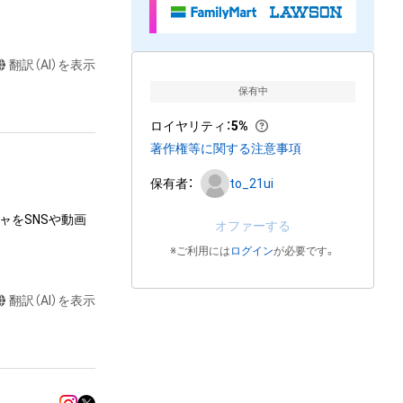
翻訳（AI）を表示
保有中
ロイヤリティ
：
5%
著作権等に関する注意事項
保有者：
to_21ui
ャをSNSや動画
オファーする
※ご利用には
ログイン
が必要です。
翻訳（AI）を表示
達に送る

制作する

売、および無料配
ラストなど）を作