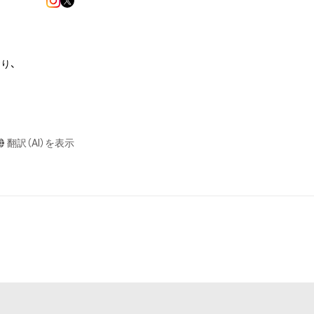
またはロゴ等を含
、

作権、特許権、実
利を取得し、又は
意味します。)
またはその管理委
本アイテムを保
翻訳（AI）を表示
る知的財産権を有
たはその管理委託
デザイン制作経験
テムの保有者が有
それのある行為
ative〜」を開
ングを含みますが、
や法令に反する利


と判断した場合、