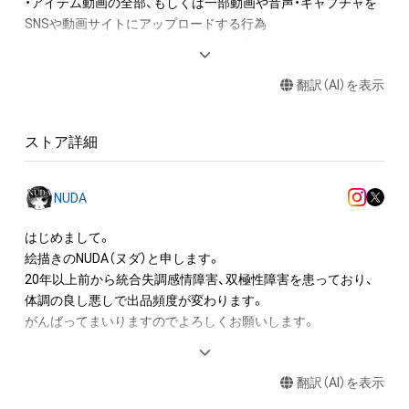
・アイテム動画の全部、もしくは一部動画や音声・キャプチャを
SNSや動画サイトにアップロードする行為

・保有者限定コンテンツをSNSにアップロードする

・アイテムの画像を印刷して部屋に飾る

翻訳（AI）を表示
・アイテムの画像を使用してメッセージカードを制作し友達に
送る

・アイテム画像を使用し、個人利用する用のグッズや商品を制作
ストア詳細
する

・アイテム画像を使用し、グッズや商品を制作して有料販売、お
よび無料配布をする

NUDA
・アイテム画像を使用した二次創作物（ご自身で描いたイラスト
など）を作成する

はじめまして。

絵描きのNUDA（ヌダ）と申します。

アイテムに関する注意事項

20年以上前から統合失調感情障害、双極性障害を患っており、

・本アイテムに関する創作物(画像および映像、音楽、商標または
体調の良し悪しで出品頻度が変わります。

ロゴ等を含みますがこれらに限られません。)にかかる知的財産
がんばってまいりますのでよろしくお願いします。

権(著作権、特許権、実用新案権、商標権、意匠権その他の知的財
産権(それらの権利を取得し、又はそれらの権利につき登録等を
（以下経歴です、ご参照ください。）

出願する権利を含みます。)を意味します。)は、本アイテムの著
翻訳（AI）を表示
作権を有する方、著作隣接権の権利者またはその管理委託を受
K社にてクリエイティブデザイン編集部所属、
