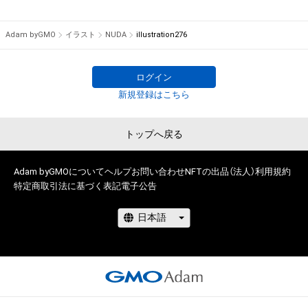
けている者によって保護されています。そのため、本アイテム
S社にてTシャツ等グッズの絵柄デザイン担当、

を保有していたとしても、本アイテムに関する創作物にかかる
その後フリーランスにて、イラスト制作やグラフィックデザイ
Adam byGMO
イラスト
NUDA
illustration276
知的財産権を有することを意味しません。

ン制作経験多数有り。

・本アイテムの著作権を有する方、著作隣接権の権利者またはそ
2010年には神楽坂アユミギャラリーにて個展「混乱〜
の管理委託を受けている者からの事前の同意なしに、上記の「本
alternative〜」を開催。

ログイン
アイテムの保有者が有する権利」の範囲を超えた行為、知的財産
その他、漫画を制作していた期間もあり、

新規登録はこちら
権を侵害するおそれのある行為(改変、公開、配布、逆コンパイ
2011年には週刊少年ジャンプ第82回手塚賞準入選を受賞。

ル、リバースエンジニアリングを含みますが、これに限定されま
他デザインフェスタ出店など。

トップへ戻る
せん。)を行うことはできません。

様々な創作活動を展開し続けております。

・本アイテムに関する創作物の利用については、公序良俗や法令
に反する利用またはその恐れのある利用など、作成者が不適切
どうぞよろしくお願いします。
Adam byGMOについて
ヘルプ
お問い合わせ
NFTの出品（法人）
利用規約
であると判断した場合、利用をお断りさせていただきます。

特定商取引法に基づく表記
電子公告
このアイテムに関するお問い合わせ先

NUDA Design House

ymgm0926@gmail.com