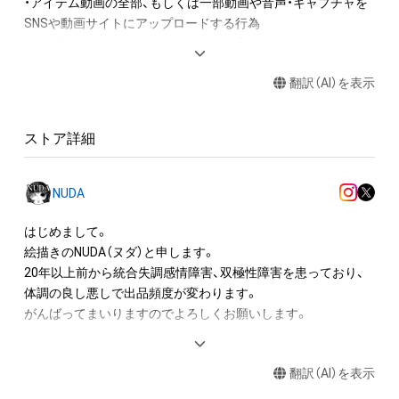
・アイテム動画の全部、もしくは一部動画や音声・キャプチャを
SNSや動画サイトにアップロードする行為

・保有者限定コンテンツをSNSにアップロードする

・アイテムの画像を印刷して部屋に飾る

翻訳（AI）を表示
・アイテムの画像を使用してメッセージカードを制作し友達に
送る

・アイテム画像を使用し、個人利用する用のグッズや商品を制作
ストア詳細
する

・アイテム画像を使用し、グッズや商品を制作して有料販売、お
よび無料配布をする

NUDA
・アイテム画像を使用した二次創作物（ご自身で描いたイラスト
など）を作成する

はじめまして。

絵描きのNUDA（ヌダ）と申します。

アイテムに関する注意事項

20年以上前から統合失調感情障害、双極性障害を患っており、

・本アイテムに関する創作物(画像および映像、音楽、商標または
体調の良し悪しで出品頻度が変わります。

ロゴ等を含みますがこれらに限られません。)にかかる知的財産
がんばってまいりますのでよろしくお願いします。

権(著作権、特許権、実用新案権、商標権、意匠権その他の知的財
産権(それらの権利を取得し、又はそれらの権利につき登録等を
（以下経歴です、ご参照ください。）

出願する権利を含みます。)を意味します。)は、本アイテムの著
翻訳（AI）を表示
作権を有する方、著作隣接権の権利者またはその管理委託を受
K社にてクリエイティブデザイン編集部所属、
