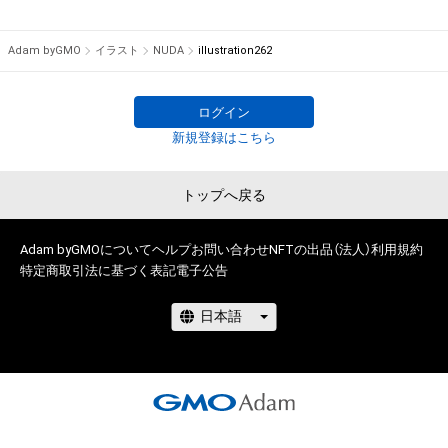
けている者によって保護されています。そのため、本アイテム
S社にてTシャツ等グッズの絵柄デザイン担当、

を保有していたとしても、本アイテムに関する創作物にかかる
その後フリーランスにて、イラスト制作やグラフィックデザイ
Adam byGMO
イラスト
NUDA
illustration262
知的財産権を有することを意味しません。

ン制作経験多数有り。

・本アイテムの著作権を有する方、著作隣接権の権利者またはそ
2010年には神楽坂アユミギャラリーにて個展「混乱〜
の管理委託を受けている者からの事前の同意なしに、上記の「本
alternative〜」を開催。

ログイン
アイテムの保有者が有する権利」の範囲を超えた行為、知的財産
その他、漫画を制作していた期間もあり、

新規登録はこちら
権を侵害するおそれのある行為(改変、公開、配布、逆コンパイ
2011年には週刊少年ジャンプ第82回手塚賞準入選を受賞。

ル、リバースエンジニアリングを含みますが、これに限定されま
他デザインフェスタ出店など。

トップへ戻る
せん。)を行うことはできません。

様々な創作活動を展開し続けております。

・本アイテムに関する創作物の利用については、公序良俗や法令
に反する利用またはその恐れのある利用など、作成者が不適切
どうぞよろしくお願いします。
Adam byGMOについて
ヘルプ
お問い合わせ
NFTの出品（法人）
利用規約
であると判断した場合、利用をお断りさせていただきます。

特定商取引法に基づく表記
電子公告
このアイテムに関するお問い合わせ先

NUDA Design House

ymgm0926@gmail.com