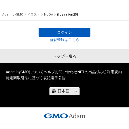
けている者によって保護されています。そのため、本アイテム
S社にてTシャツ等グッズの絵柄デザイン担当、

を保有していたとしても、本アイテムに関する創作物にかかる
その後フリーランスにて、イラスト制作やグラフィックデザイ
Adam byGMO
イラスト
NUDA
illustration259
知的財産権を有することを意味しません。

ン制作経験多数有り。

・本アイテムの著作権を有する方、著作隣接権の権利者またはそ
2010年には神楽坂アユミギャラリーにて個展「混乱〜
の管理委託を受けている者からの事前の同意なしに、上記の「本
alternative〜」を開催。

ログイン
アイテムの保有者が有する権利」の範囲を超えた行為、知的財産
その他、漫画を制作していた期間もあり、

新規登録はこちら
権を侵害するおそれのある行為(改変、公開、配布、逆コンパイ
2011年には週刊少年ジャンプ第82回手塚賞準入選を受賞。

ル、リバースエンジニアリングを含みますが、これに限定されま
他デザインフェスタ出店など。

トップへ戻る
せん。)を行うことはできません。

様々な創作活動を展開し続けております。

・本アイテムに関する創作物の利用については、公序良俗や法令
に反する利用またはその恐れのある利用など、作成者が不適切
どうぞよろしくお願いします。
Adam byGMOについて
ヘルプ
お問い合わせ
NFTの出品（法人）
利用規約
であると判断した場合、利用をお断りさせていただきます。

特定商取引法に基づく表記
電子公告
このアイテムに関するお問い合わせ先

NUDA Design House

ymgm0926@gmail.com