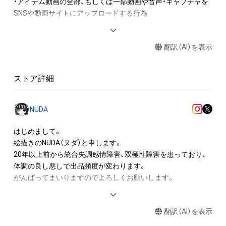
・アイテム動画の全部、もしくは一部動画や音声・キャプチャを
SNSや動画サイトにアップロードする行為

・保有者限定コンテンツをSNSにアップロードする

・アイテムの画像を印刷して部屋に飾る

翻訳（AI）を表示
・アイテムの画像を使用してメッセージカードを制作し友達に
送る

・アイテム画像を使用し、個人利用する用のグッズや商品を制作
ストア詳細
する

・アイテム画像を使用し、グッズや商品を制作して有料販売、お
よび無料配布をする

NUDA
・アイテム画像を使用した二次創作物（ご自身で描いたイラスト
など）を作成する

はじめまして。

絵描きのNUDA（ヌダ）と申します。

アイテムに関する注意事項

20年以上前から統合失調感情障害、双極性障害を患っており、

・本アイテムに関する創作物(画像および映像、音楽、商標または
体調の良し悪しで出品頻度が変わります。

ロゴ等を含みますがこれらに限られません。)にかかる知的財産
がんばってまいりますのでよろしくお願いします。

権(著作権、特許権、実用新案権、商標権、意匠権その他の知的財
産権(それらの権利を取得し、又はそれらの権利につき登録等を
（以下経歴です、ご参照ください。）

出願する権利を含みます。)を意味します。)は、本アイテムの著
翻訳（AI）を表示
作権を有する方、著作隣接権の権利者またはその管理委託を受
K社にてクリエイティブデザイン編集部所属、
