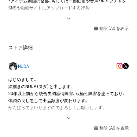
・アイテム動画の全部、もしくは一部動画や音声・キャプチャを
SNSや動画サイトにアップロードする行為

・保有者限定コンテンツをSNSにアップロードする

・アイテムの画像を印刷して部屋に飾る

翻訳（AI）を表示
・アイテムの画像を使用してメッセージカードを制作し友達に
送る

・アイテム画像を使用し、個人利用する用のグッズや商品を制作
ストア詳細
する

・アイテム画像を使用し、グッズや商品を制作して有料販売、お
よび無料配布をする

NUDA
・アイテム画像を使用した二次創作物（ご自身で描いたイラスト
など）を作成する

はじめまして。

絵描きのNUDA（ヌダ）と申します。

アイテムに関する注意事項

20年以上前から統合失調感情障害、双極性障害を患っており、

・本アイテムに関する創作物(画像および映像、音楽、商標または
体調の良し悪しで出品頻度が変わります。

ロゴ等を含みますがこれらに限られません。)にかかる知的財産
がんばってまいりますのでよろしくお願いします。

権(著作権、特許権、実用新案権、商標権、意匠権その他の知的財
産権(それらの権利を取得し、又はそれらの権利につき登録等を
（以下経歴です、ご参照ください。）

出願する権利を含みます。)を意味します。)は、本アイテムの著
翻訳（AI）を表示
作権を有する方、著作隣接権の権利者またはその管理委託を受
K社にてクリエイティブデザイン編集部所属、
