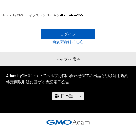
けている者によって保護されています。そのため、本アイテム
S社にてTシャツ等グッズの絵柄デザイン担当、

を保有していたとしても、本アイテムに関する創作物にかかる
その後フリーランスにて、イラスト制作やグラフィックデザイ
Adam byGMO
イラスト
NUDA
illustration256
知的財産権を有することを意味しません。

ン制作経験多数有り。

・本アイテムの著作権を有する方、著作隣接権の権利者またはそ
2010年には神楽坂アユミギャラリーにて個展「混乱〜
の管理委託を受けている者からの事前の同意なしに、上記の「本
alternative〜」を開催。

ログイン
アイテムの保有者が有する権利」の範囲を超えた行為、知的財産
その他、漫画を制作していた期間もあり、

新規登録はこちら
権を侵害するおそれのある行為(改変、公開、配布、逆コンパイ
2011年には週刊少年ジャンプ第82回手塚賞準入選を受賞。

ル、リバースエンジニアリングを含みますが、これに限定されま
他デザインフェスタ出店など。

トップへ戻る
せん。)を行うことはできません。

様々な創作活動を展開し続けております。

・本アイテムに関する創作物の利用については、公序良俗や法令
に反する利用またはその恐れのある利用など、作成者が不適切
どうぞよろしくお願いします。
Adam byGMOについて
ヘルプ
お問い合わせ
NFTの出品（法人）
利用規約
であると判断した場合、利用をお断りさせていただきます。

特定商取引法に基づく表記
電子公告
このアイテムに関するお問い合わせ先

NUDA Design House

ymgm0926@gmail.com