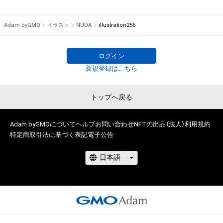
けている者によって保護されています。そのため、本アイテム
S社にてTシャツ等グッズの絵柄デザイン担当、

を保有していたとしても、本アイテムに関する創作物にかかる
その後フリーランスにて、イラスト制作やグラフィックデザイ
Adam byGMO
イラスト
NUDA
illustration256
知的財産権を有することを意味しません。

ン制作経験多数有り。

・本アイテムの著作権を有する方、著作隣接権の権利者またはそ
2010年には神楽坂アユミギャラリーにて個展「混乱〜
の管理委託を受けている者からの事前の同意なしに、上記の「本
alternative〜」を開催。

ログイン
アイテムの保有者が有する権利」の範囲を超えた行為、知的財産
その他、漫画を制作していた期間もあり、

新規登録はこちら
権を侵害するおそれのある行為(改変、公開、配布、逆コンパイ
2011年には週刊少年ジャンプ第82回手塚賞準入選を受賞。

ル、リバースエンジニアリングを含みますが、これに限定されま
他デザインフェスタ出店など。

トップへ戻る
せん。)を行うことはできません。

様々な創作活動を展開し続けております。

・本アイテムに関する創作物の利用については、公序良俗や法令
に反する利用またはその恐れのある利用など、作成者が不適切
どうぞよろしくお願いします。
Adam byGMOについて
ヘルプ
お問い合わせ
NFTの出品（法人）
利用規約
であると判断した場合、利用をお断りさせていただきます。

特定商取引法に基づく表記
電子公告
このアイテムに関するお問い合わせ先

NUDA Design House

ymgm0926@gmail.com