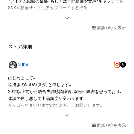
・アイテム動画の全部、もしくは一部動画や音声・キャプチャを
SNSや動画サイトにアップロードする行為

・保有者限定コンテンツをSNSにアップロードする

・アイテムの画像を印刷して部屋に飾る

翻訳（AI）を表示
・アイテムの画像を使用してメッセージカードを制作し友達に
送る

・アイテム画像を使用し、個人利用する用のグッズや商品を制作
ストア詳細
する

・アイテム画像を使用し、グッズや商品を制作して有料販売、お
よび無料配布をする

NUDA
・アイテム画像を使用した二次創作物（ご自身で描いたイラスト
など）を作成する

はじめまして。

絵描きのNUDA（ヌダ）と申します。

アイテムに関する注意事項

20年以上前から統合失調感情障害、双極性障害を患っており、

・本アイテムに関する創作物(画像および映像、音楽、商標または
体調の良し悪しで出品頻度が変わります。

ロゴ等を含みますがこれらに限られません。)にかかる知的財産
がんばってまいりますのでよろしくお願いします。

権(著作権、特許権、実用新案権、商標権、意匠権その他の知的財
産権(それらの権利を取得し、又はそれらの権利につき登録等を
（以下経歴です、ご参照ください。）

出願する権利を含みます。)を意味します。)は、本アイテムの著
翻訳（AI）を表示
作権を有する方、著作隣接権の権利者またはその管理委託を受
K社にてクリエイティブデザイン編集部所属、
