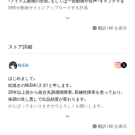
・アイテム動画の全部、もしくは一部動画や音声・キャプチャを
SNSや動画サイトにアップロードする行為

・保有者限定コンテンツをSNSにアップロードする

・アイテムの画像を印刷して部屋に飾る

翻訳（AI）を表示
・アイテムの画像を使用してメッセージカードを制作し友達に
送る

・アイテム画像を使用し、個人利用する用のグッズや商品を制作
ストア詳細
する

・アイテム画像を使用し、グッズや商品を制作して有料販売、お
よび無料配布をする

NUDA
・アイテム画像を使用した二次創作物（ご自身で描いたイラスト
など）を作成する

はじめまして。

絵描きのNUDA（ヌダ）と申します。

アイテムに関する注意事項

20年以上前から統合失調感情障害、双極性障害を患っており、

・本アイテムに関する創作物(画像および映像、音楽、商標または
体調の良し悪しで出品頻度が変わります。

ロゴ等を含みますがこれらに限られません。)にかかる知的財産
がんばってまいりますのでよろしくお願いします。

権(著作権、特許権、実用新案権、商標権、意匠権その他の知的財
産権(それらの権利を取得し、又はそれらの権利につき登録等を
（以下経歴です、ご参照ください。）

出願する権利を含みます。)を意味します。)は、本アイテムの著
翻訳（AI）を表示
作権を有する方、著作隣接権の権利者またはその管理委託を受
K社にてクリエイティブデザイン編集部所属、
