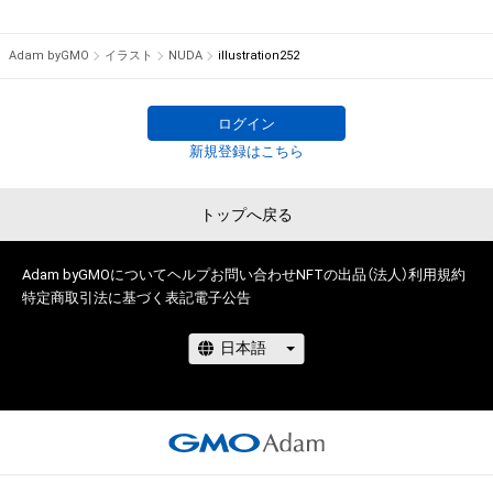
けている者によって保護されています。そのため、本アイテム
S社にてTシャツ等グッズの絵柄デザイン担当、

を保有していたとしても、本アイテムに関する創作物にかかる
その後フリーランスにて、イラスト制作やグラフィックデザイ
Adam byGMO
イラスト
NUDA
illustration252
知的財産権を有することを意味しません。

ン制作経験多数有り。

・本アイテムの著作権を有する方、著作隣接権の権利者またはそ
2010年には神楽坂アユミギャラリーにて個展「混乱〜
の管理委託を受けている者からの事前の同意なしに、上記の「本
alternative〜」を開催。

ログイン
アイテムの保有者が有する権利」の範囲を超えた行為、知的財産
その他、漫画を制作していた期間もあり、

新規登録はこちら
権を侵害するおそれのある行為(改変、公開、配布、逆コンパイ
2011年には週刊少年ジャンプ第82回手塚賞準入選を受賞。

ル、リバースエンジニアリングを含みますが、これに限定されま
他デザインフェスタ出店など。

トップへ戻る
せん。)を行うことはできません。

様々な創作活動を展開し続けております。

・本アイテムに関する創作物の利用については、公序良俗や法令
に反する利用またはその恐れのある利用など、作成者が不適切
どうぞよろしくお願いします。
Adam byGMOについて
ヘルプ
お問い合わせ
NFTの出品（法人）
利用規約
であると判断した場合、利用をお断りさせていただきます。

特定商取引法に基づく表記
電子公告
このアイテムに関するお問い合わせ先

NUDA Design House

ymgm0926@gmail.com