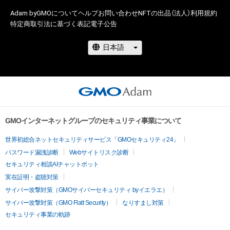
A1またはA2用紙サイズのPNG画像（RGBカラー、解像度
600dpi~800dpi）

Adam byGMOについて
ヘルプ
お問い合わせ
NFTの出品（法人）
利用規約
特定商取引法に基づく表記
電子公告
〇保有者限定コンテンツ

・A1またはA2用紙サイズのPDF画像（CMYKカラー、解像度本製
品と同じ）

・A4JPEG画像（RGBカラー、解像度400dpi）

・商品ご購入後の活用方法などに関しては、各商品ページ記載の
「著作権等に関する注意事項」をご覧ください。

・その他商品についてご不明な点がございましたら、お問い合わ
せ先のメールアドレス

GMOインターネットグループのセキュリティ事業について
gymnopedieno.1@hotmail.com

世界初総合ネットセキュリティサービス「GMOセキュリティ24」
までご連絡願います。

パスワード漏洩診断
Webサイトリスク診断
セキュリティ相談AIチャットボット
実在証明・盗聴対策
〈作者紹介〉

【氏名・紹介】

サイバー攻撃対策（GMOサイバーセキュリティ byイエラエ）
林谷 隆志（はやしたに たかし）

サイバー攻撃対策（GMO Flatt Security）
なりすまし対策
1980年生まれ

セキュリティ事業の軌跡