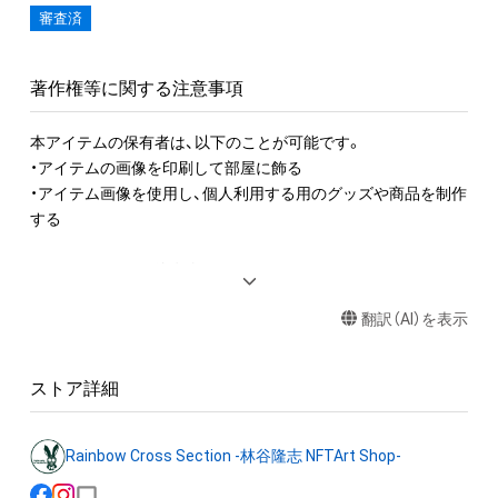
審査済
著作権等に関する注意事項
本アイテムの保有者は、以下のことが可能です。

・アイテムの画像を印刷して部屋に飾る

・アイテム画像を使用し、個人利用する用のグッズや商品を制作
する

アイテムに関する注意事項

・本アイテムに関する創作物(画像および映像、音楽、商標または
翻訳（AI）を表示
ロゴ等を含みますがこれらに限られません。)にかかる知的財産
権(著作権、特許権、実用新案権、商標権、意匠権その他の知的財
産権(それらの権利を取得し、又はそれらの権利につき登録等を
ストア詳細
出願する権利を含みます。)を意味します。)は、本アイテムの著
作権を有する方、著作隣接権の権利者またはその管理委託を受
けている者によって保護されています。そのため、本アイテム
Rainbow Cross Section -林谷隆志 NFTArt Shop-
を保有していたとしても、本アイテムに関する創作物にかかる