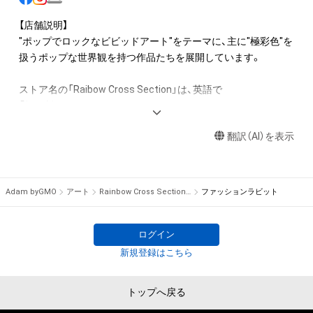
知的財産権を有することを意味しません。

・本アイテムの著作権を有する方、著作隣接権の権利者またはそ
【店舗説明】

の管理委託を受けている者からの事前の同意なしに、上記の「本
"ポップでロックなビビッドアート"をテーマに、主に"極彩色"を
アイテムの保有者が有する権利」の範囲を超えた行為、知的財産
扱うポップな世界観を持つ作品たちを展開しています。

権を侵害するおそれのある行為(改変、公開、配布、逆コンパイ
ル、リバースエンジニアリングを含みますが、これに限定されま
ストア名の「Raibow Cross Section」は、英語で

せん。)を行うことはできません。

「虹の断面図」

・本アイテムに関する創作物の利用については、公序良俗や法令
という意味です。

に反する利用またはその恐れのある利用など、作成者が不適切
翻訳（AI）を表示
であると判断した場合、利用をお断りさせていただきます。

多種多様な色合いをさらに分析・深堀していく・・・という、

作者である私自身が持っていると認識される繊細な気質、

このアイテムに関するお問い合わせ先

「HSP」の特性を存分に生かしたものを

Adam byGMO
アート
Rainbow Cross Section -林谷隆志 NFTArt Shop-
ファッションラビット
林谷 隆志

お出ししていきたい、という思いからずっと大切にしてきた名
gymnopedieno.1@hotmail.com
前です。

ログイン
【商品説明】

新規登録はこちら
・公開されている作品は、すべてデジタルアート作品です。

・サイズ

トップへ戻る
〇本製品データ
