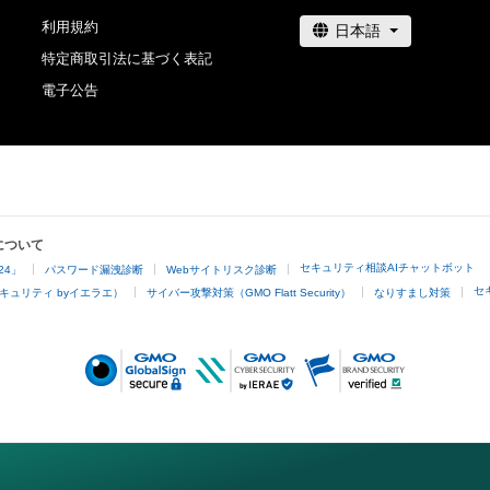
利用規約
特定商取引法に基づく表記
電子公告
について
セキュリティ相談AIチャットボット
24」
パスワード漏洩診断
Webサイトリスク診断
セ
キュリティ byイエラエ）
サイバー攻撃対策（GMO Flatt Security）
なりすまし対策