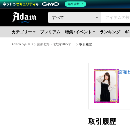
無料診断
カテゴリー
プレミアム
特集・イベント
ランキング
ギ
Adam byGMO
宮瀬七海 RQ大賞2022オリジナルNFTトレカ #488/1000
取引履歴
宮瀬七
取引履歴