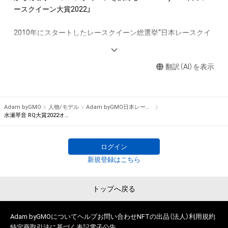
アイテムの保有者が有する権利」の範囲を超えた行為、知的財産
ースクイーン大賞2022」

権を侵害するおそれのある行為(改変、公開、配布、逆コンパイ
ル、リバースエンジニアリングを含みますが、これに限定されま
2010年にスタートしたレースクイーン総選挙“日本レースクイ
せん。)を行うことはできません。

ーン大賞”。2022年もコロナ禍で制限はあるものの、6月に新人
・本アイテムに関する創作物の利用については、公序良俗や法令
部門を、9月にコスチューム部門を行いました。

に反する利用またはその恐れのある利用など、作成者が不適切
翻訳（AI）を表示
であると判断した場合、利用をお断りさせていただきます。
　そして、11月から約2カ月に渡って2022年の人気No.1レース
クイーンを決める日本レースクイーン大賞を「Adam byGMO」
を冠に迎え実施いたします。

Adam byGMO
人物/モデル
Adam byGMO日本レースクイーン大賞2022
水瀬琴音 RQ大賞2022オリジナルNFTトレカ
　2021年は、Pacific Fairiesを務める川瀬もえさんがグランプ
リを獲得し、レースクイーン大賞初となる新人部門とレースク
ログイン
イーン大賞の同一年グランプリ獲得を果たしました。2022年は
新規登録はこちら
ノミネート50名の中からどのレースクイーンが栄冠を掴むので
しょうか？

トップへ戻る
　2022年も国内主要カテゴリーに登場したレースクイーンの
中から、ギャルズ・パラダイス公式サイトで実施したプレ投票で
Adam byGMOについて
ヘルプ
お問い合わせ
NFTの出品（法人）
利用規約
50ユニットをノミネートしました。

特定商取引法に基づく表記
電子公告