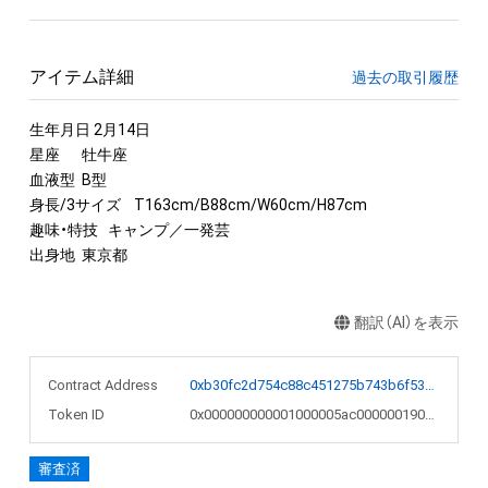
アイテム詳細
過去の取引履歴
生年月日 2月14日

星座	牡牛座

血液型	B型

身長/3サイズ	T163cm/B88cm/W60cm/H87cm

趣味・特技	キャンプ／一発芸

出身地	東京都
翻訳（AI）を表示
Contract Address
0xb30fc2d754c88c451275b743b6f530f19f643683
Token ID
0x000000000001000005ac000000190941
審査済