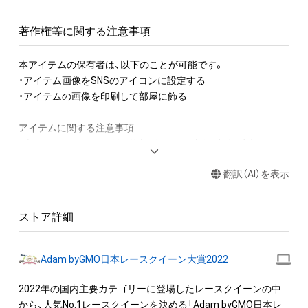
著作権等に関する注意事項
本アイテムの保有者は、以下のことが可能です。

・アイテム画像をSNSのアイコンに設定する

・アイテムの画像を印刷して部屋に飾る

アイテムに関する注意事項

・本アイテムに関する創作物(画像および映像、音楽、商標または
ロゴ等を含みますがこれらに限られません。)にかかる知的財産
翻訳（AI）を表示
権(著作権、特許権、実用新案権、商標権、意匠権その他の知的財
産権(それらの権利を取得し、又はそれらの権利につき登録等を
出願する権利を含みます。)を意味します。)は、本アイテムの著
ストア詳細
作権を有する方、著作隣接権の権利者またはその管理委託を受
けている者によって保護されています。そのため、本アイテム
を保有していたとしても、本アイテムに関する創作物にかかる
Adam byGMO日本レースクイーン大賞2022
知的財産権を有することを意味しません。

・本アイテムの著作権を有する方、著作隣接権の権利者またはそ
2022年の国内主要カテゴリーに登場したレースクイーンの中
の管理委託を受けている者からの事前の同意なしに、上記の「本
から、人気No.1レースクイーンを決める「Adam byGMO日本レ