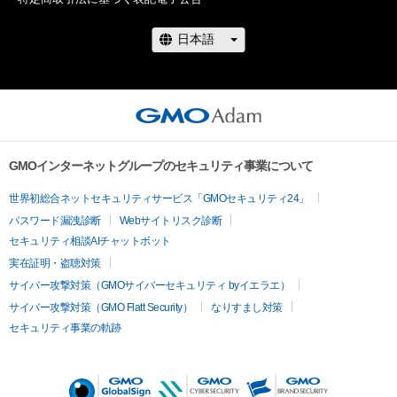
　11月5，6日にモビリティリゾートもてぎで開催されるスー
パーGT第8戦で先行特別投票を実施。そして、11月16日よりフ
ァーストステージのWEB投票がスタート。12月5日まで投票を
行い、上位20名がファイナルステージに進出します。

　ファイナルステージは12月15日から1月5日まで投票を実
施。大賞受賞者とグランプリの発表は、1月14日に東京オートサ
GMOインターネットグループのセキュリティ事業について
ロン2023のメインステージで開催するAdam byGMO日本レー
スクイーン大賞表彰式で行います。

世界初総合ネットセキュリティサービス「GMOセキュリティ24」
パスワード漏洩診断
Webサイトリスク診断
　サーキットで輝く今年の人気No.1レースクイーンはどのレー
セキュリティ相談AIチャットボット
スクイーンが選ばれるのか？　アナタの1票をお待ちしていま
実在証明・盗聴対策
す！
サイバー攻撃対策（GMOサイバーセキュリティ byイエラエ）
サイバー攻撃対策（GMO Flatt Security）
なりすまし対策
セキュリティ事業の軌跡