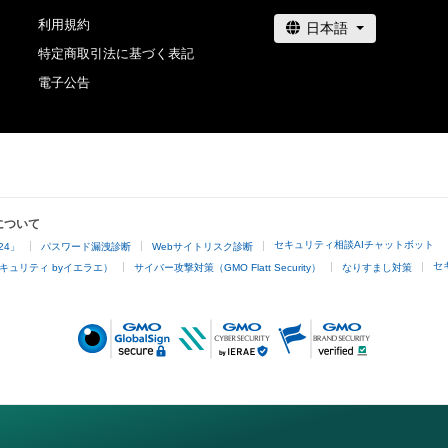
利用規約
特定商取引法に基づく表記
電子公告
について
セキュリティ相談AIチャットボット
24」
パスワード漏洩診断
Webサイトリスク診断
セ
キュリティ byイエラエ）
サイバー攻撃対策（GMO Flatt Security）
なりすまし対策