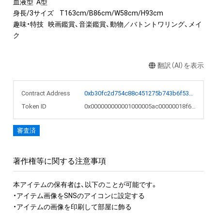
血液型	A型

身長/3サイズ	T163cm/B86cm/W58cm/H93cm

趣味・特技	映画鑑賞、音楽鑑賞、動物／バトントワリング、メイ
ク
翻訳（AI）を表示
Contract Address
0xb30fc2d754c88c451275b743b6f530f19f643683
Token ID
0x000000000001000005ac00000018f626
審査済
著作権等に関する注意事項
本アイテムの保有者は、以下のことが可能です。

・アイテム画像をSNSのアイコンに設定する

・アイテムの画像を印刷して部屋に飾る
