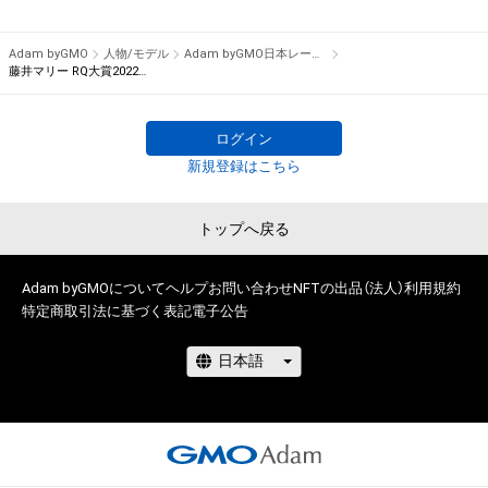
クイーンを決める日本レースクイーン大賞を「Adam byGMO」
を冠に迎え実施いたします。

Adam byGMO
人物/モデル
Adam byGMO日本レースクイーン大賞2022
藤井マリー RQ大賞2022オリジナルNFTトレカ
　2021年は、Pacific Fairiesを務める川瀬もえさんがグランプ
リを獲得し、レースクイーン大賞初となる新人部門とレースク
ログイン
イーン大賞の同一年グランプリ獲得を果たしました。2022年は
新規登録はこちら
ノミネート50名の中からどのレースクイーンが栄冠を掴むので
しょうか？

トップへ戻る
　2022年も国内主要カテゴリーに登場したレースクイーンの
中から、ギャルズ・パラダイス公式サイトで実施したプレ投票で
Adam byGMOについて
ヘルプ
お問い合わせ
NFTの出品（法人）
利用規約
50ユニットをノミネートしました。

特定商取引法に基づく表記
電子公告
　11月5，6日にモビリティリゾートもてぎで開催されるスー
パーGT第8戦で先行特別投票を実施。そして、11月16日よりフ
ァーストステージのWEB投票がスタート。12月5日まで投票を
行い、上位20名がファイナルステージに進出します。

　ファイナルステージは12月15日から1月5日まで投票を実