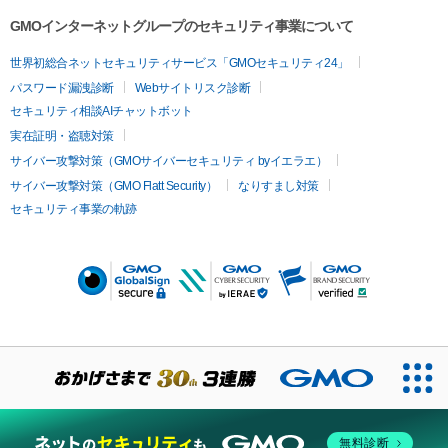
施。大賞受賞者とグランプリの発表は、1月14日に東京オートサ
GMOインターネットグループのセキュリティ事業について
ロン2023のメインステージで開催するAdam byGMO日本レー
スクイーン大賞表彰式で行います。

世界初総合ネットセキュリティサービス「GMOセキュリティ24」
パスワード漏洩診断
Webサイトリスク診断
　サーキットで輝く今年の人気No.1レースクイーンはどのレー
セキュリティ相談AIチャットボット
スクイーンが選ばれるのか？　アナタの1票をお待ちしていま
実在証明・盗聴対策
す！
サイバー攻撃対策（GMOサイバーセキュリティ byイエラエ）
サイバー攻撃対策（GMO Flatt Security）
なりすまし対策
セキュリティ事業の軌跡
無料診断