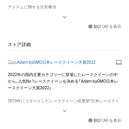
アイテムに関する注意事項

・本アイテムに関する創作物(画像および映像、音楽、商標または
ロゴ等を含みますがこれらに限られません。)にかかる知的財産
翻訳（AI）を表示
権(著作権、特許権、実用新案権、商標権、意匠権その他の知的財
産権(それらの権利を取得し、又はそれらの権利につき登録等を
出願する権利を含みます。)を意味します。)は、本アイテムの著
ストア詳細
作権を有する方、著作隣接権の権利者またはその管理委託を受
けている者によって保護されています。そのため、本アイテム
を保有していたとしても、本アイテムに関する創作物にかかる
Adam byGMO日本レースクイーン大賞2022
知的財産権を有することを意味しません。

・本アイテムの著作権を有する方、著作隣接権の権利者またはそ
2022年の国内主要カテゴリーに登場したレースクイーンの中
の管理委託を受けている者からの事前の同意なしに、上記の「本
から、人気No.1レースクイーンを決める「Adam byGMO日本レ
アイテムの保有者が有する権利」の範囲を超えた行為、知的財産
ースクイーン大賞2022」

権を侵害するおそれのある行為(改変、公開、配布、逆コンパイ
ル、リバースエンジニアリングを含みますが、これに限定されま
2010年にスタートしたレースクイーン総選挙“日本レースクイ
せん。)を行うことはできません。

ーン大賞”。2022年もコロナ禍で制限はあるものの、6月に新人
・本アイテムに関する創作物の利用については、公序良俗や法令
部門を、9月にコスチューム部門を行いました。

に反する利用またはその恐れのある利用など、作成者が不適切
翻訳（AI）を表示
であると判断した場合、利用をお断りさせていただきます。
　そして、11月から約2カ月に渡って2022年の人気No.1レース