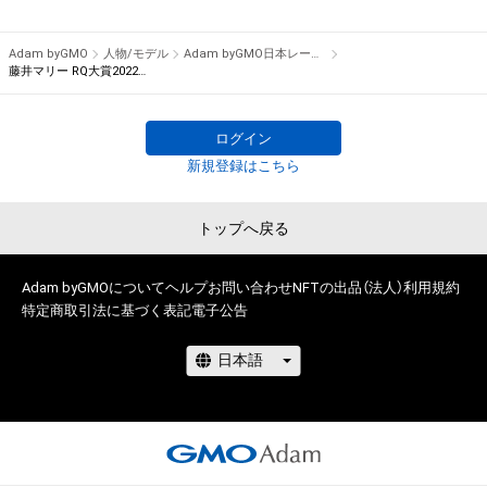
クイーンを決める日本レースクイーン大賞を「Adam byGMO」
を冠に迎え実施いたします。

Adam byGMO
人物/モデル
Adam byGMO日本レースクイーン大賞2022
藤井マリー RQ大賞2022オリジナルNFTトレカ
　2021年は、Pacific Fairiesを務める川瀬もえさんがグランプ
リを獲得し、レースクイーン大賞初となる新人部門とレースク
ログイン
イーン大賞の同一年グランプリ獲得を果たしました。2022年は
新規登録はこちら
ノミネート50名の中からどのレースクイーンが栄冠を掴むので
しょうか？

トップへ戻る
　2022年も国内主要カテゴリーに登場したレースクイーンの
中から、ギャルズ・パラダイス公式サイトで実施したプレ投票で
Adam byGMOについて
ヘルプ
お問い合わせ
NFTの出品（法人）
利用規約
50ユニットをノミネートしました。

特定商取引法に基づく表記
電子公告
　11月5，6日にモビリティリゾートもてぎで開催されるスー
パーGT第8戦で先行特別投票を実施。そして、11月16日よりフ
ァーストステージのWEB投票がスタート。12月5日まで投票を
行い、上位20名がファイナルステージに進出します。

　ファイナルステージは12月15日から1月5日まで投票を実