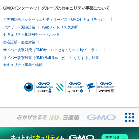
施。大賞受賞者とグランプリの発表は、1月14日に東京オートサ
GMOインターネットグループのセキュリティ事業について
ロン2023のメインステージで開催するAdam byGMO日本レー
スクイーン大賞表彰式で行います。

世界初総合ネットセキュリティサービス「GMOセキュリティ24」
パスワード漏洩診断
Webサイトリスク診断
　サーキットで輝く今年の人気No.1レースクイーンはどのレー
セキュリティ相談AIチャットボット
スクイーンが選ばれるのか？　アナタの1票をお待ちしていま
実在証明・盗聴対策
す！
サイバー攻撃対策（GMOサイバーセキュリティ byイエラエ）
サイバー攻撃対策（GMO Flatt Security）
なりすまし対策
セキュリティ事業の軌跡
無料診断