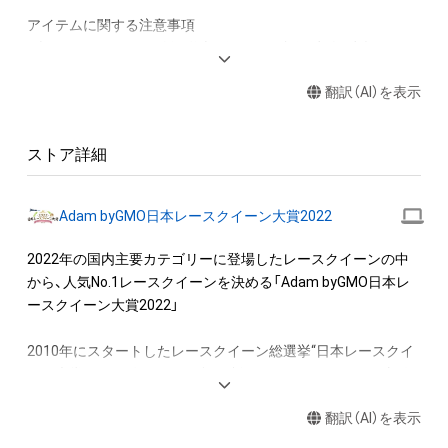
アイテムに関する注意事項

・本アイテムに関する創作物(画像および映像、音楽、商標または
ロゴ等を含みますがこれらに限られません。)にかかる知的財産
翻訳（AI）を表示
権(著作権、特許権、実用新案権、商標権、意匠権その他の知的財
産権(それらの権利を取得し、又はそれらの権利につき登録等を
出願する権利を含みます。)を意味します。)は、本アイテムの著
ストア詳細
作権を有する方、著作隣接権の権利者またはその管理委託を受
けている者によって保護されています。そのため、本アイテム
を保有していたとしても、本アイテムに関する創作物にかかる
Adam byGMO日本レースクイーン大賞2022
知的財産権を有することを意味しません。

・本アイテムの著作権を有する方、著作隣接権の権利者またはそ
2022年の国内主要カテゴリーに登場したレースクイーンの中
の管理委託を受けている者からの事前の同意なしに、上記の「本
から、人気No.1レースクイーンを決める「Adam byGMO日本レ
アイテムの保有者が有する権利」の範囲を超えた行為、知的財産
ースクイーン大賞2022」

権を侵害するおそれのある行為(改変、公開、配布、逆コンパイ
ル、リバースエンジニアリングを含みますが、これに限定されま
2010年にスタートしたレースクイーン総選挙“日本レースクイ
せん。)を行うことはできません。

ーン大賞”。2022年もコロナ禍で制限はあるものの、6月に新人
・本アイテムに関する創作物の利用については、公序良俗や法令
部門を、9月にコスチューム部門を行いました。

に反する利用またはその恐れのある利用など、作成者が不適切
翻訳（AI）を表示
であると判断した場合、利用をお断りさせていただきます。
　そして、11月から約2カ月に渡って2022年の人気No.1レース