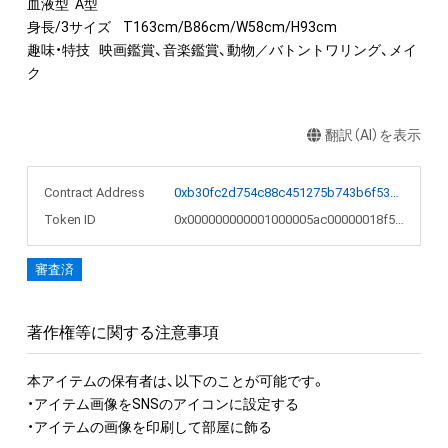
血液型	A型

身長/3サイズ	T163cm/B86cm/W58cm/H93cm

趣味・特技	映画鑑賞、音楽鑑賞、動物／バトントワリング、メイ
ク
翻訳（AI）を表示
Contract Address
0xb30fc2d754c88c451275b743b6f530f19f643683
Token ID
0x000000000001000005ac00000018f573
審査済
著作権等に関する注意事項
本アイテムの保有者は、以下のことが可能です。

・アイテム画像をSNSのアイコンに設定する

・アイテムの画像を印刷して部屋に飾る
