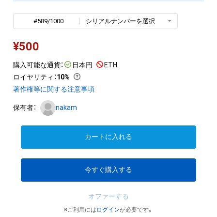
#589/1000
シリアルナンバーを選択
¥
500
購入可能な通貨：
日本円
ETH
ロイヤリティ
：
10%
著作権等に関する注意事項
保有者：
nakam
カートに入れる
今すぐ購入する
オファーする
※ご利用には
ログイン
が必要です。