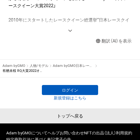
アイテムの保有者が有する権利」の範囲を超えた行為、知的財産
ースクイーン大賞2022」

権を侵害するおそれのある行為(改変、公開、配布、逆コンパイ
ル、リバースエンジニアリングを含みますが、これに限定されま
2010年にスタートしたレースクイーン総選挙“日本レースクイ
せん。)を行うことはできません。

ーン大賞”。2022年もコロナ禍で制限はあるものの、6月に新人
・本アイテムに関する創作物の利用については、公序良俗や法令
部門を、9月にコスチューム部門を行いました。

に反する利用またはその恐れのある利用など、作成者が不適切
翻訳（AI）を表示
であると判断した場合、利用をお断りさせていただきます。
　そして、11月から約2カ月に渡って2022年の人気No.1レース
クイーンを決める日本レースクイーン大賞を「Adam byGMO」
を冠に迎え実施いたします。

Adam byGMO
人物/モデル
Adam byGMO日本レースクイーン大賞2022
有栖未桜 RQ大賞2022オリジナルNFTトレカ
　2021年は、Pacific Fairiesを務める川瀬もえさんがグランプ
リを獲得し、レースクイーン大賞初となる新人部門とレースク
ログイン
イーン大賞の同一年グランプリ獲得を果たしました。2022年は
新規登録はこちら
ノミネート50名の中からどのレースクイーンが栄冠を掴むので
しょうか？

トップへ戻る
　2022年も国内主要カテゴリーに登場したレースクイーンの
中から、ギャルズ・パラダイス公式サイトで実施したプレ投票で
Adam byGMOについて
ヘルプ
お問い合わせ
NFTの出品（法人）
利用規約
50ユニットをノミネートしました。

特定商取引法に基づく表記
電子公告