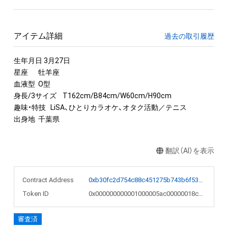
アイテム詳細
過去の取引履歴
生年月日 3月27日

星座	牡羊座

血液型	O型

身長/3サイズ	T162cm/B84cm/W60cm/H90cm

趣味・特技	LiSA、ひとりカラオケ、オタク活動／テニス

出身地	千葉県
翻訳（AI）を表示
Contract Address
0xb30fc2d754c88c451275b743b6f530f19f643683
Token ID
0x000000000001000005ac00000018c74a
審査済