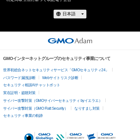
　11月5，6日にモビリティリゾートもてぎで開催されるスー
パーGT第8戦で先行特別投票を実施。そして、11月16日よりフ
ァーストステージのWEB投票がスタート。12月5日まで投票を
行い、上位20名がファイナルステージに進出します。

　ファイナルステージは12月15日から1月5日まで投票を実
施。大賞受賞者とグランプリの発表は、1月14日に東京オートサ
GMOインターネットグループのセキュリティ事業について
ロン2023のメインステージで開催するAdam byGMO日本レー
スクイーン大賞表彰式で行います。

世界初総合ネットセキュリティサービス「GMOセキュリティ24」
パスワード漏洩診断
Webサイトリスク診断
　サーキットで輝く今年の人気No.1レースクイーンはどのレー
セキュリティ相談AIチャットボット
スクイーンが選ばれるのか？　アナタの1票をお待ちしていま
実在証明・盗聴対策
す！
サイバー攻撃対策（GMOサイバーセキュリティ byイエラエ）
サイバー攻撃対策（GMO Flatt Security）
なりすまし対策
セキュリティ事業の軌跡