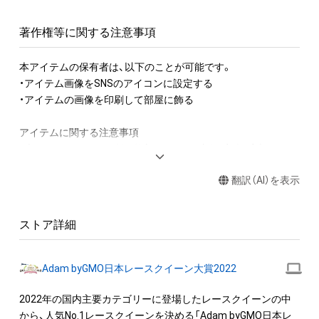
著作権等に関する注意事項
本アイテムの保有者は、以下のことが可能です。

・アイテム画像をSNSのアイコンに設定する

・アイテムの画像を印刷して部屋に飾る

アイテムに関する注意事項

・本アイテムに関する創作物(画像および映像、音楽、商標または
ロゴ等を含みますがこれらに限られません。)にかかる知的財産
翻訳（AI）を表示
権(著作権、特許権、実用新案権、商標権、意匠権その他の知的財
産権(それらの権利を取得し、又はそれらの権利につき登録等を
出願する権利を含みます。)を意味します。)は、本アイテムの著
ストア詳細
作権を有する方、著作隣接権の権利者またはその管理委託を受
けている者によって保護されています。そのため、本アイテム
を保有していたとしても、本アイテムに関する創作物にかかる
Adam byGMO日本レースクイーン大賞2022
知的財産権を有することを意味しません。

・本アイテムの著作権を有する方、著作隣接権の権利者またはそ
2022年の国内主要カテゴリーに登場したレースクイーンの中
の管理委託を受けている者からの事前の同意なしに、上記の「本
から、人気No.1レースクイーンを決める「Adam byGMO日本レ