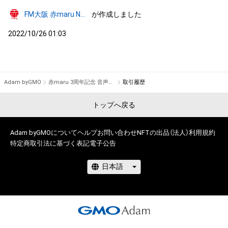
FM大阪 赤maru NFTストア
が作成しました
2022/10/26 01:03
Adam byGMO
赤maru 3周年記念 音声NFT 「あっついわぁ今も」 赤松悠実 #S4
取引履歴
トップへ戻る
Adam byGMOについて
ヘルプ
お問い合わせ
NFTの出品（法人）
利用規約
特定商取引法に基づく表記
電子公告